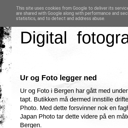
This site uses cookies from Google to deliver its servic
are shared with Google along with performance and secu
statistics, and to detect and address abuse.
Digital fotogr
Ur og Foto legger ned
Ur og Foto i Bergen har gått med unders
tapt. Butikken må dermed innstille drif
Photo. Med dette forsvinner nok en fag
Japan Photo tar dette videre på en måte
Bergen.