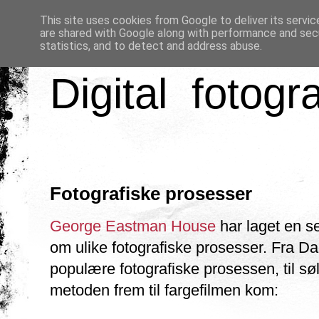
This site uses cookies from Google to deliver its servic
are shared with Google along with performance and secu
statistics, and to detect and address abuse.
Digital fotogr
Fotografiske prosesser
George Eastman House
har laget en se
om ulike fotografiske prosesser. Fra Da
populære fotografiske prosessen, til sø
metoden frem til fargefilmen kom: