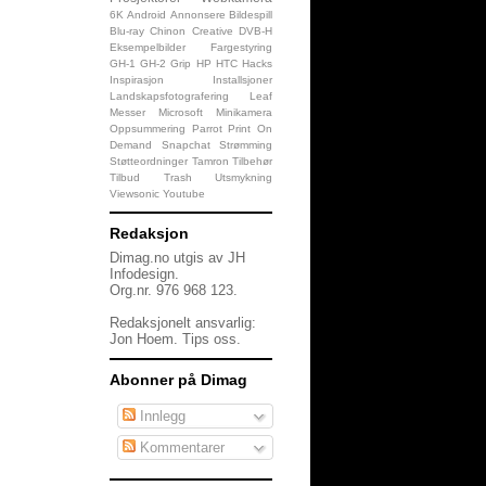
6K
Android
Annonsere
Bildespill
Blu-ray
Chinon
Creative
DVB-H
Eksempelbilder
Fargestyring
GH-1
GH-2
Grip
HP
HTC
Hacks
Inspirasjon
Installsjoner
Landskapsfotografering
Leaf
Messer
Microsoft
Minikamera
Oppsummering
Parrot
Print On
Demand
Snapchat
Strømming
Støtteordninger
Tamron
Tilbehør
Tilbud
Trash
Utsmykning
Viewsonic
Youtube
Redaksjon
Dimag.no utgis av JH
Infodesign.
Org.nr. 976 968 123.
Redaksjonelt ansvarlig:
Jon Hoem.
Tips oss
.
Abonner på Dimag
Innlegg
Kommentarer