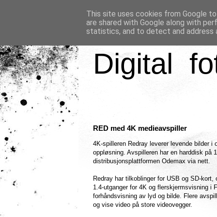
This site uses cookies from Google to 
are shared with Google along with per
statistics, and to detect and address 
Digital fo
RED med 4K medieavspiller
4K-spilleren Redray leverer levende bilder i 
oppløsning. Avspilleren har en harddisk på 1
distribusjonsplattformen Odemax via nett.
Redray har tilkoblinger for USB og SD-kort,
1.4-utganger for 4K og flerskjermsvisning i Fu
forhåndsvisning av lyd og bilde. Flere avspil
og vise video på store videovegger.