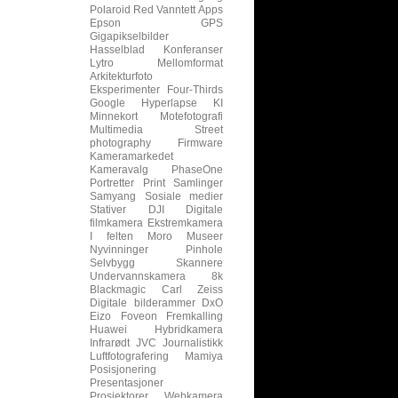
Polaroid
Red
Vanntett
Apps
Epson
GPS
Gigapikselbilder
Hasselblad
Konferanser
Lytro
Mellomformat
Arkitekturfoto
Eksperimenter
Four-Thirds
Google
Hyperlapse
KI
Minnekort
Motefotografi
Multimedia
Street
photography
Firmware
Kameramarkedet
Kameravalg
PhaseOne
Portretter
Print
Samlinger
Samyang
Sosiale medier
Stativer
DJI
Digitale
filmkamera
Ekstremkamera
I felten
Moro
Museer
Nyvinninger
Pinhole
Selvbygg
Skannere
Undervannskamera
8k
Blackmagic
Carl Zeiss
Digitale bilderammer
DxO
Eizo
Foveon
Fremkalling
Huawei
Hybridkamera
Infrarødt
JVC
Journalistikk
Luftfotografering
Mamiya
Posisjonering
Presentasjoner
Prosjektorer
Webkamera