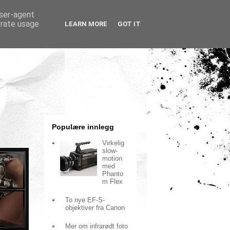
user-agent
erate usage
LEARN MORE
GOT IT
Populære innlegg
Virkelig
slow-
motion
med
Phanto
m Flex
To nye EF-S-
objektiver fra Canon
Mer om infrarødt foto