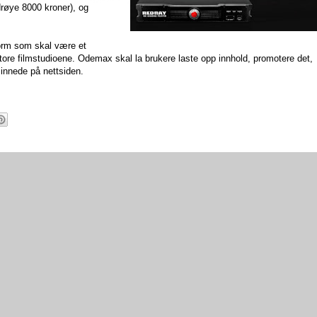
røye 8000 kroner), og
form som skal være et
e store filmstudioene. Odemax skal la brukere laste opp innhold, promotere det,
sinnede på nettsiden.