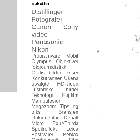
Etiketter
Utstillinger
Fotografer
Canon
Sony
video
Panasonic
Nikon
Programvare
Mobil
Olympus
Objektiver
fotojournalistikk
Gratis bilder
Priser
Konkurranser
Ukens
utvalgte
HD-video
Historiske bilder
Teknologi
Fujifilm
Manipulasjon
Megazoom
Tips og
triks
Bransjen
Dokumentar
Debatt
Micro Four-Thirds
Speilrefleks
Leica
Festivaler
Pentax