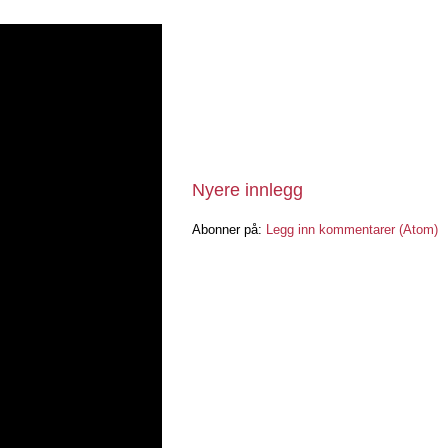
Nyere innlegg
Abonner på:
Legg inn kommentarer (Atom)