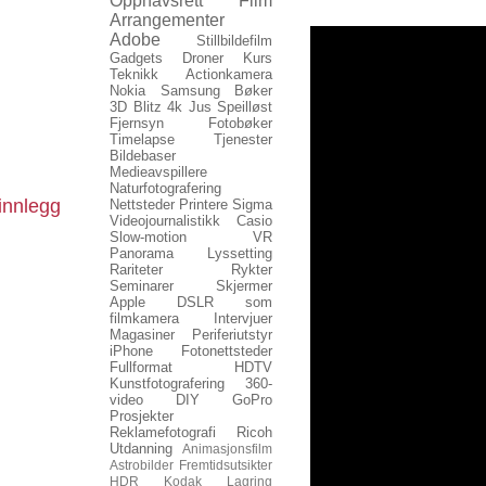
Opphavsrett
Film
Arrangementer
Adobe
Stillbildefilm
Gadgets
Droner
Kurs
Teknikk
Actionkamera
Nokia
Samsung
Bøker
3D
Blitz
4k
Jus
Speilløst
Fjernsyn
Fotobøker
Timelapse
Tjenester
Bildebaser
Medieavspillere
Naturfotografering
innlegg
Nettsteder
Printere
Sigma
Videojournalistikk
Casio
Slow-motion
VR
Panorama
Lyssetting
Rariteter
Rykter
Seminarer
Skjermer
Apple
DSLR som
filmkamera
Intervjuer
Magasiner
Periferiutstyr
iPhone
Fotonettsteder
Fullformat
HDTV
Kunstfotografering
360-
video
DIY
GoPro
Prosjekter
Reklamefotografi
Ricoh
Utdanning
Animasjonsfilm
Astrobilder
Fremtidsutsikter
HDR
Kodak
Lagring