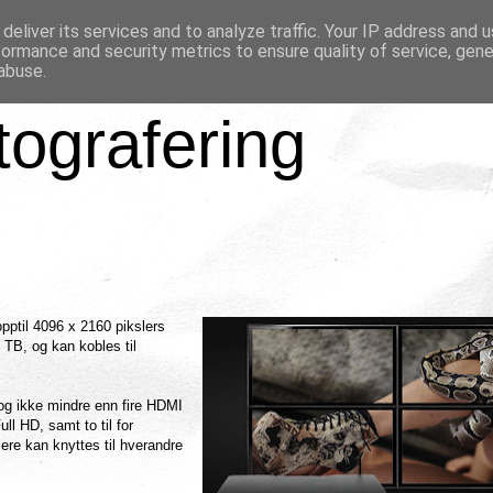
deliver its services and to analyze traffic. Your IP address and 
formance and security metrics to ensure quality of service, gen
abuse.
tografering
opptil 4096 x 2160 pikslers
 TB, og kan kobles til
 og ikke mindre enn fire HDMI
ll HD, samt to til for
lere kan knyttes til hverandre