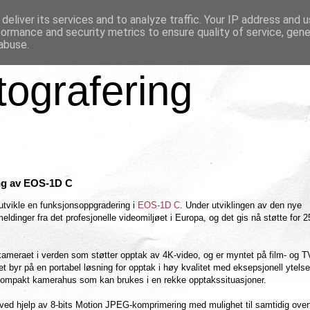
deliver its services and to analyze traffic. Your IP address and 
formance and security metrics to ensure quality of service, gen
abuse.
tografering
ng av EOS-1D C
utvikle en funksjonsoppgradering i
EOS-1D C
. Under utviklingen av den nye
meldinger fra det profesjonelle videomiljøet i Europa, og det gis nå støtte for 
skameraet i verden som støtter opptak av 4K-video, og er myntet på film- og T
 byr på en portabel løsning for opptak i høy kvalitet med eksepsjonell ytelse
 kompakt kamerahus som kan brukes i en rekke opptakssituasjoner.
ved hjelp av 8-bits Motion JPEG-komprimering med mulighet til samtidig over