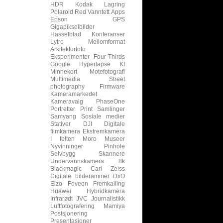
HDR
Kodak
Lagring
Polaroid
Red
Vanntett
Apps
Epson
GPS
Gigapikselbilder
Hasselblad
Konferanser
Lytro
Mellomformat
Arkitekturfoto
Eksperimenter
Four-Thirds
Google
Hyperlapse
KI
Minnekort
Motefotografi
Multimedia
Street
photography
Firmware
Kameramarkedet
Kameravalg
PhaseOne
Portretter
Print
Samlinger
Samyang
Sosiale medier
Stativer
DJI
Digitale
filmkamera
Ekstremkamera
I felten
Moro
Museer
Nyvinninger
Pinhole
Selvbygg
Skannere
Undervannskamera
8k
Blackmagic
Carl Zeiss
Digitale bilderammer
DxO
Eizo
Foveon
Fremkalling
Huawei
Hybridkamera
Infrarødt
JVC
Journalistikk
Luftfotografering
Mamiya
Posisjonering
Presentasjoner