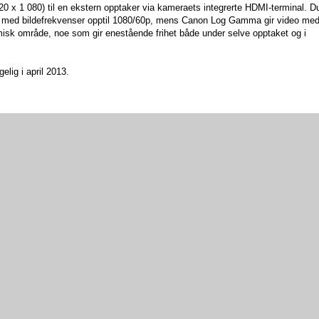
20 x 1 080) til en ekstern opptaker via kameraets integrerte HDMI-terminal. D
rt med bildefrekvenser opptil 1080/60p, mens Canon Log Gamma gir video me
sk område, noe som gir enestående frihet både under selve opptaket og i
elig i april 2013.