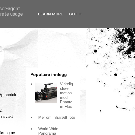
user-agent
erate usage
LEARN MORE
GOT IT
Populære innlegg
Virkelig
slow-
motion
25p-opptak
med
Phanto
m Flex
V-
 i svakt
Mer om infrarødt foto
World Wide
føring av
Panorama