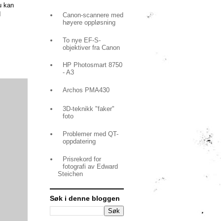
u kan
d
Canon-scannere med
høyere oppløsning
To nye EF-S-
objektiver fra Canon
HP Photosmart 8750
- A3
Archos PMA430
3D-teknikk "faker"
foto
Problemer med QT-
oppdatering
Prisrekord for
fotografi av Edward
Steichen
Søk i denne bloggen