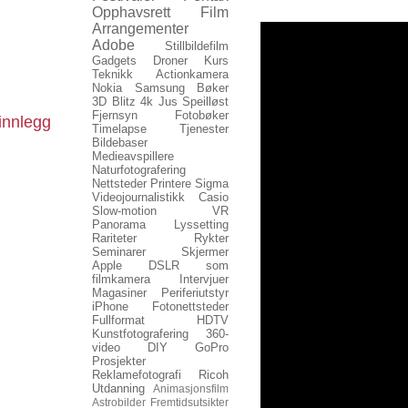
Opphavsrett
Film
Arrangementer
Adobe
Stillbildefilm
Gadgets
Droner
Kurs
Teknikk
Actionkamera
Nokia
Samsung
Bøker
3D
Blitz
4k
Jus
Speilløst
Fjernsyn
Fotobøker
innlegg
Timelapse
Tjenester
Bildebaser
Medieavspillere
Naturfotografering
Nettsteder
Printere
Sigma
Videojournalistikk
Casio
Slow-motion
VR
Panorama
Lyssetting
Rariteter
Rykter
Seminarer
Skjermer
Apple
DSLR som
filmkamera
Intervjuer
Magasiner
Periferiutstyr
iPhone
Fotonettsteder
Fullformat
HDTV
Kunstfotografering
360-
video
DIY
GoPro
Prosjekter
Reklamefotografi
Ricoh
Utdanning
Animasjonsfilm
Astrobilder
Fremtidsutsikter