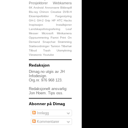
Prosjektorer
Webkamera
6K
Android
Annonsere
Bildespill
Blu-ray
Chinon
Creative
DVB-H
Eksempelbilder
Fargestyring
GH-1
GH-2
Grip
HP
HTC
Hacks
Inspirasjon
Installsjoner
Landskapsfotografering
Leaf
Messer
Microsoft
Minikamera
Oppsummering
Parrot
Print On
Demand
Snapchat
Strømming
Støtteordninger
Tamron
Tilbehør
Tilbud
Trash
Utsmykning
Viewsonic
Youtube
Redaksjon
Dimag.no utgis av JH
Infodesign.
Org.nr. 976 968 123.
Redaksjonelt ansvarlig:
Jon Hoem.
Tips oss
.
Abonner på Dimag
Innlegg
Kommentarer