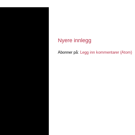
Nyere innlegg
Abonner på:
Legg inn kommentarer (Atom)