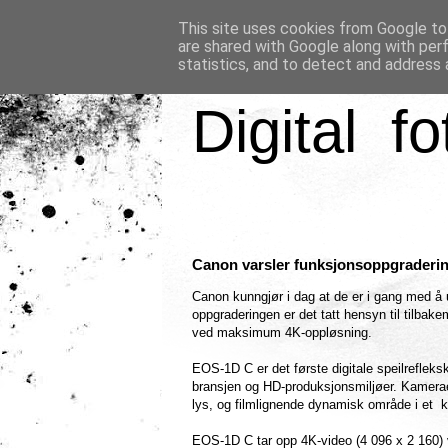
This site uses cookies from Google to 
are shared with Google along with per
statistics, and to detect and address 
Digital fo
Canon varsler funksjonsoppgraderi
Canon kunngjør i dag at de er i gang med å 
oppgraderingen er det tatt hensyn til tilbake
ved maksimum 4K-oppløsning.
EOS-1D C er det første digitale speilreflek
bransjen og HD-produksjonsmiljøer. Kameraet
lys, og filmlignende dynamisk område i et
EOS-1D C tar opp 4K-video (4 096 x 2 160) 