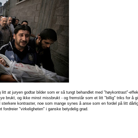
litt at juryen godtar bilder som er så tungt behandlet med "høykontrast"-effek
e brukt, og ikke minst missbrukt - og fremstår som et litt "billig" triks for å g
med sterkere kontraster, noe som mange synes å anse som en fordel på litt dårli
fordreier "virkeligheten" i ganske betydelig grad.