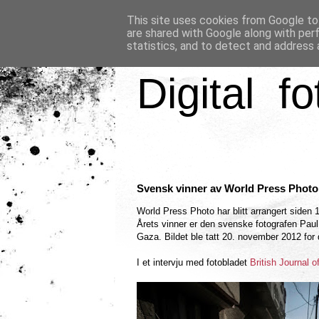
This site uses cookies from Google to 
are shared with Google along with per
statistics, and to detect and address 
Digital fo
Svensk vinner av World Press Photo
World Press Photo har blitt arrangert siden 
Årets vinner er den svenske fotografen Pa
Gaza. Bildet ble tatt 20. november 2012 fo
I et intervju med fotobladet
British Journal 