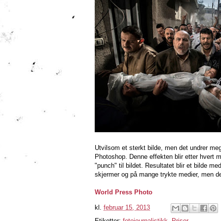
Utvilsom et sterkt bilde, men det undrer meg 
Photoshop. Denne effekten blir etter hvert my
"punch" til bildet. Resultatet blir et bilde 
skjermer og på mange trykte medier, men det 
World Press Photo
kl.
februar 15, 2013
Etiketter:
fotojournalistikk
,
Priser