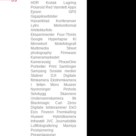
HDR
Kodak
Lagring
Polaroid
Red
Vanntett
Apps
Epson
GPS
Gigapikselbilder
Hasselblad
Konferanser
Lytro
Mellomformat
Arkitekturfoto
Eksperimenter
Four-Thirds
Google
Hyperlapse
KI
Minnekort
Motefotografi
Multimedia
Street
photography
Firmware
Kameramarkedet
Kameravalg
PhaseOne
Portretter
Print
Samlinger
Samyang
Sosiale medier
Stativer
DJI
Digitale
filmkamera
Ekstremkamera
I felten
Moro
Museer
Nyvinninger
Pinhole
Selvbygg
Skannere
Undervannskamera
8k
Blackmagic
Carl Zeiss
Digitale bilderammer
DxO
Eizo
Foveon
Fremkalling
Huawei
Hybridkamera
Infrarødt
JVC
Journalistikk
Luftfotografering
Mamiya
Posisjonering
Presentasjoner