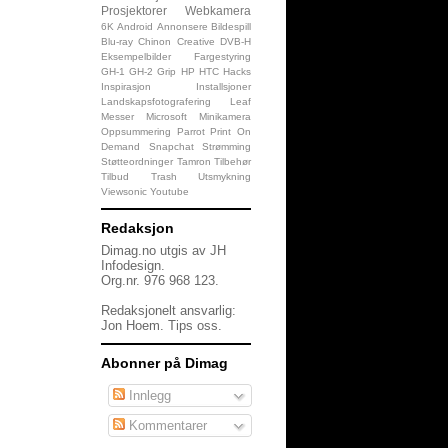
Prosjektorer
Webkamera
6K
Android
Annonsere
Bildespill
Blu-ray
Chinon
Creative
DVB-H
Eksempelbilder
Fargestyring
GH-1
GH-2
Grip
HP
HTC
Hacks
Inspirasjon
Installsjoner
Landskapsfotografering
Leaf
Messer
Microsoft
Minikamera
Oppsummering
Parrot
Print On
Demand
Snapchat
Strømming
Støtteordninger
Tamron
Tilbehør
Tilbud
Trash
Utsmykning
Viewsonic
Youtube
Redaksjon
Dimag.no utgis av JH
Infodesign.
Org.nr. 976 968 123.
Redaksjonelt ansvarlig:
Jon Hoem.
Tips oss
.
Abonner på Dimag
Innlegg
Kommentarer