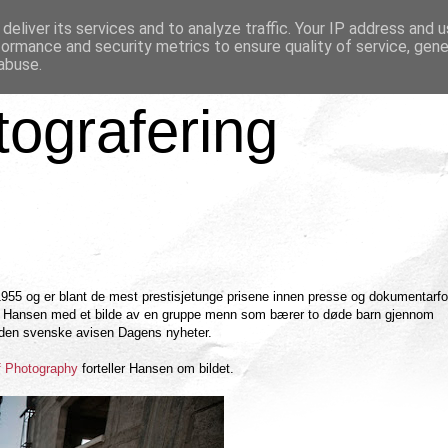
deliver its services and to analyze traffic. Your IP address and 
formance and security metrics to ensure quality of service, gen
abuse.
tografering
1955 og er blant de mest prestisjetunge prisene innen presse og dokumentarfot
ul Hansen med et bilde av en gruppe menn som bærer to døde barn gjennom
r den svenske avisen Dagens nyheter.
of Photography
forteller Hansen om bildet.