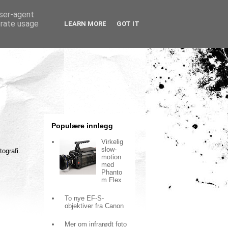
user-agent
erate usage
LEARN MORE
GOT IT
Populære innlegg
Virkelig
slow-
ografi.
motion
med
Phanto
m Flex
To nye EF-S-
objektiver fra Canon
Mer om infrarødt foto