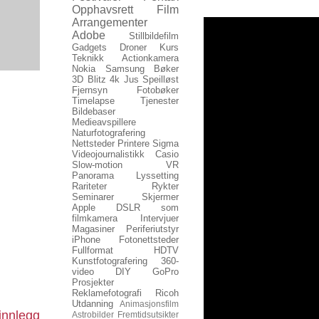
Opphavsrett
Film
Arrangementer
Adobe
Stillbildefilm
Gadgets
Droner
Kurs
Teknikk
Actionkamera
Nokia
Samsung
Bøker
3D
Blitz
4k
Jus
Speilløst
Fjernsyn
Fotobøker
Timelapse
Tjenester
Bildebaser
Medieavspillere
Naturfotografering
Nettsteder
Printere
Sigma
Videojournalistikk
Casio
Slow-motion
VR
Panorama
Lyssetting
Rariteter
Rykter
Seminarer
Skjermer
Apple
DSLR som
filmkamera
Intervjuer
Magasiner
Periferiutstyr
iPhone
Fotonettsteder
Fullformat
HDTV
Kunstfotografering
360-
video
DIY
GoPro
Prosjekter
Reklamefotografi
Ricoh
Utdanning
Animasjonsfilm
innlegg
Astrobilder
Fremtidsutsikter