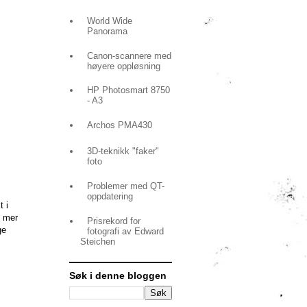
World Wide
Panorama
Canon-scannere med
høyere oppløsning
HP Photosmart 8750
- A3
Archos PMA430
3D-teknikk "faker"
foto
Problemer med QT-
oppdatering
t i
i mer
Prisrekord for
ge
fotografi av Edward
Steichen
Søk i denne bloggen