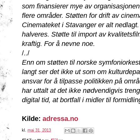
som finansierer mye av organisasjonen, 
flere områder. Støtten for drift av cinem
Cinemateket i Stavanger er alt nedlagt. S
halveres. Støtte til import av kvalitetsf
kraftig. For å nevne noe.
/../
Enn om støtten til norske symfoniorke
langt ser det ikke ut som om kulturdepart
ansvar for å tilpasse politikken på om
har uttalt at det ikke nødvendigvis tren
digital tid, at bortfall i midler til formid
Kilde:
adressa.no
kl.
mai 31, 2013