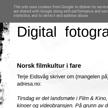
This site uses cookies from Google to deliver its servic
are shared with Google along with performance and secu
statistics, and to detect and address abuse.
Digital fotogr
Norsk filmkultur i fare
Terje Eidsvåg skriver om (mangelen på) 
adresa.no:
Tirsdag er det landsmøte i Film & Kino,
kinoer og videobransjen. På grunn av 