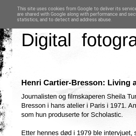
This site uses cookies from Google to deliver its servic
are shared with Google along with performance and secu
statistics, and to detect and address abuse.
Digital fotogr
Henri Cartier-Bresson: Living
Journalisten og filmskaperen Sheila Tur
Bresson i hans atelier i Paris i 1971. A
som hun produserte for Scholastic.
Etter hennes død i 1979 ble intervjuet