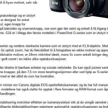
il å fryse motivet, selv når
aturdesign og er utstyrt
er designet for enkel
ul, egen knapp for
 på baksiden og snarveisknapp, noe som gjør det raskt og enkelt å få tilgang t
ne. G16 er i tillegg den første modellen i PowerShot G-serien som er utstyrt
erien og verdens slankeste kamera som er utstyrt med et f/1.8-objektiv. Med
 5x optisk zoom, har du fleksibilitet til å fotografere en rekke motiver og opp
e vidstrakte motiver, er 24mm vidvinkel ideelt, mens 5x zoom enkelt bringer d
r godt rustet i en rekke ulike opptakssituasjoner.
er direkte til bærbare enheter og sosiale nettsteder. Du kan også justere sent
egne knapper, på den 7,5 cm store berøringsskjermen eller ved hjelp av S-serie
rmed er det alltid du som har kontrollen.
 minner om Canons digitale EOS-speilreflekskameraer, og du har full manuell
ge modellene har også støtte for opptak i flere formater og RAW-format som åp
ehandlingen.
stabilisering motvirker effekten av kamerarystelser slik at du unngår uønsket
telligente bildestabiliseringen registrerer automatisk opptakssituasjonen og br