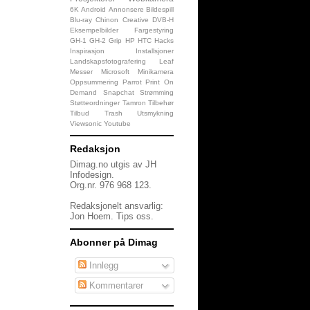
6K
Android
Annonsere
Bildespill
Blu-ray
Chinon
Creative
DVB-H
Eksempelbilder
Fargestyring
GH-1
GH-2
Grip
HP
HTC
Hacks
Inspirasjon
Installsjoner
Landskapsfotografering
Leaf
Messer
Microsoft
Minikamera
Oppsummering
Parrot
Print On
Demand
Snapchat
Strømming
Støtteordninger
Tamron
Tilbehør
Tilbud
Trash
Utsmykning
Viewsonic
Youtube
Redaksjon
Dimag.no utgis av JH
Infodesign.
Org.nr. 976 968 123.
Redaksjonelt ansvarlig:
Jon Hoem.
Tips oss
.
Abonner på Dimag
Innlegg
Kommentarer