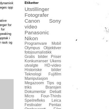
Etiketter
t dynamisk
eveges opp
Utstillinger
Fotografer
Canon
Sony
ative
ørger for
video
 for
Panasonic
-peaking
Nikon
pptak i
r rask og
Programvare
Mobil
Olympus
Objektiver
fotojournalistikk
Gratis bilder
Priser
Konkurranser
Ukens
utvalgte
HD-video
Historiske bilder
Teknologi
Fujifilm
Manipulasjon
Megazoom
Tips og
triks
Bransjen
Dokumentar
Debatt
Micro Four-Thirds
Speilrefleks
Leica
Festivaler
Pentax