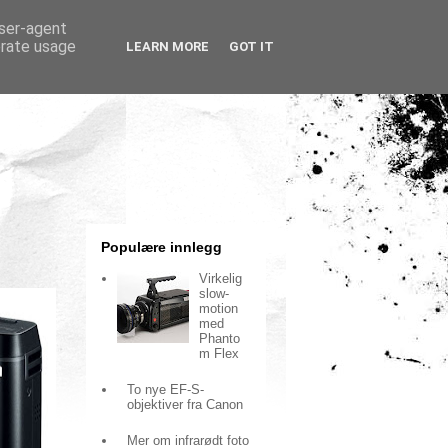
user-agent
erate usage
LEARN MORE
GOT IT
Populære innlegg
Virkelig
slow-
motion
med
Phanto
m Flex
To nye EF-S-
objektiver fra Canon
Mer om infrarødt foto