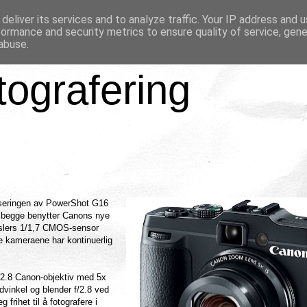
deliver its services and to analyze traffic. Your IP address and 
formance and security metrics to ensure quality of service, gen
abuse.
tografering
nseringen av PowerShot G16
begge benytter Canons nye
kslers 1/1,7 CMOS-sensor
 kameraene har kontinuerlig
-2.8 Canon-objektiv med 5x
vinkel og blender f/2.8 ved
rihet til å fotografere i