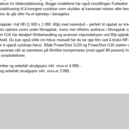
rnativer for bildestabilisering. Begge modellene har også innstillingen Forbedre
stabilisering til å korrigere rystelser som skyldes at kameraet roteres eller b
ens du går eller fra et kjøretøy i bevegelse.
tak i full HD (1 920 x 1 080, 60p) med stereolyd – perfekt til opptak av kre
ets optiske zoom under filmopptak, mens mer effektiv autfokus i filmopptak s
hot G16 har detaljert filmbehandling og avansert støyreduksjon ved 60p-opptak
rhold. Du kan også stille inn fokus manuelt før du tar opp film ved å bruke MF
for å oppnå sylskarp fokus. Både PowerShot S120 og PowerShot G16 støtter o
meraet slik at størrelsen på filmfilen komprimeres (med opptil 88 prosent) fo
g smarttelefoner.
ber og anbefalt utsalgspris inkl. mva er 4.999,-.
g anbefalt utsalgspris inkl. mva er 3.999,-