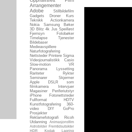
Opphavsrett
Film
Arrangementer
Adobe
Stillbildefilm
Gadgets
Droner
Kurs
Teknikk
Actionkamera
Nokia
Samsung
Bøker
3D
Blitz
4k
Jus
Speilløst
Fjernsyn
Fotobøker
Timelapse
Tjenester
Bildebaser
Medieavspillere
Naturfotografering
Nettsteder
Printere
Sigma
Videojournalistikk
Casio
Slow-motion
VR
Panorama
Lyssetting
Rariteter
Rykter
Seminarer
Skjermer
Apple
DSLR som
filmkamera
Intervjuer
Magasiner
Periferiutstyr
iPhone
Fotonettsteder
Fullformat
HDTV
Kunstfotografering
360-
video
DIY
GoPro
Prosjekter
Reklamefotografi
Ricoh
Utdanning
Animasjonsfilm
Astrobilder
Fremtidsutsikter
HDR
Kodak
Lagring