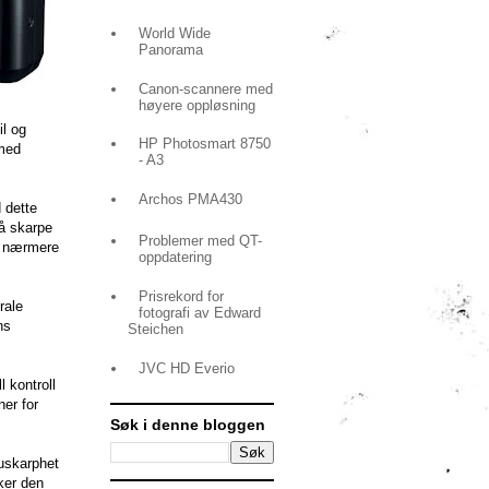
World Wide
Panorama
Canon-scannere med
høyere oppløsning
il og
HP Photosmart 8750
 med
- A3
Archos PMA430
 dette
nå skarpe
Problemer med QT-
eg nærmere
oppdatering
Prisrekord for
rale
fotografi av Edward
ns
Steichen
JVC HD Everio
 kontroll
ner for
Søk i denne bloggen
 uskarphet
uker den