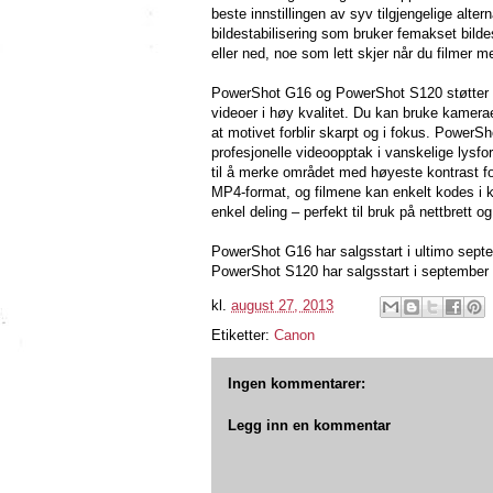
beste innstillingen av syv tilgjengelige alte
bildestabilisering som bruker femakset bilde
eller ned, noe som lett skjer når du filmer m
PowerShot G16 og PowerShot S120 støtter opp
videoer i høy kvalitet. Du kan bruke kamera
at motivet forblir skarpt og i fokus. PowerS
profesjonelle videoopptak i vanskelige lysfo
til å merke området med høyeste kontrast 
MP4-format, og filmene kan enkelt kodes i ka
enkel deling – perfekt til bruk på nettbrett o
PowerShot G16 har salgsstart i ultimo septem
PowerShot S120 har salgsstart i september o
kl.
august 27, 2013
Etiketter:
Canon
Ingen kommentarer:
Legg inn en kommentar