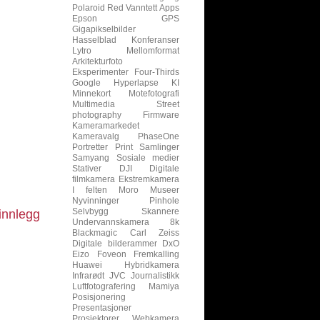
Polaroid
Red
Vanntett
Apps
Epson
GPS
Gigapikselbilder
Hasselblad
Konferanser
Lytro
Mellomformat
Arkitekturfoto
Eksperimenter
Four-Thirds
Google
Hyperlapse
KI
Minnekort
Motefotografi
Multimedia
Street
photography
Firmware
Kameramarkedet
Kameravalg
PhaseOne
Portretter
Print
Samlinger
Samyang
Sosiale medier
Stativer
DJI
Digitale
filmkamera
Ekstremkamera
I felten
Moro
Museer
Nyvinninger
Pinhole
Selvbygg
Skannere
innlegg
Undervannskamera
8k
Blackmagic
Carl Zeiss
Digitale bilderammer
DxO
Eizo
Foveon
Fremkalling
Huawei
Hybridkamera
Infrarødt
JVC
Journalistikk
Luftfotografering
Mamiya
Posisjonering
Presentasjoner
Prosjektorer
Webkamera