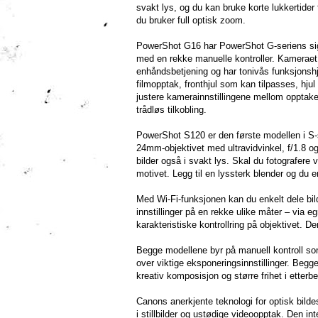
svakt lys, og du kan bruke korte lukkertider t
du bruker full optisk zoom.
PowerShot G16 har PowerShot G-seriens sign
med en rekke manuelle kontroller. Kameraet 
enhåndsbetjening og har tonivås funksjonshj
filmopptak, fronthjul som kan tilpasses, hjul
justere kamerainnstillingene mellom opptake
trådløs tilkobling.
PowerShot S120 er den første modellen i S-s
24mm-objektivet med ultravidvinkel, f/1.8 og
bilder også i svakt lys. Skal du fotografer
motivet. Legg til en lyssterk blender og du e
Med Wi-Fi-funksjonen kan du enkelt dele bild
innstillinger på en rekke ulike måter – via 
karakteristiske kontrollring på objektivet. De
Begge modellene byr på manuell kontroll som
over viktige eksponeringsinnstillinger. Beg
kreativ komposisjon og større frihet i etterb
Canons anerkjente teknologi for optisk bilde
i stillbilder og ustødige videoopptak. Den in