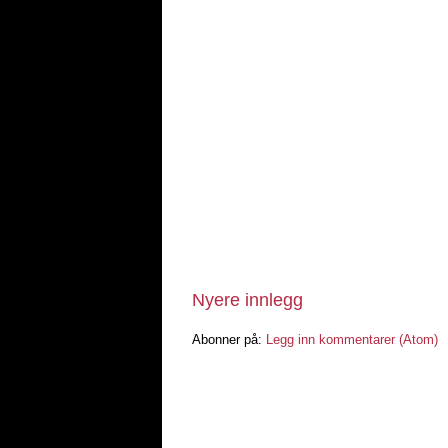
Nyere innlegg
Abonner på:
Legg inn kommentarer (Atom)