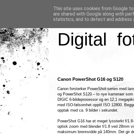
This site uses cookies from Google to 
are shared with Google along with per
statistics, and to detect and address 
Digital fo
Canon PowerShot G16 og S120
Canon forsterker PowerShot-serien med la
og PowerShot S120 – to nye kameraer som 
DIGIC 6-bildeprosessor og en 12,1 megapi
med ISO-følsomhet opptil ISO 12800. Begge
opptak med ca. 9 bilder i sekundet.
PowerShot G16 har et meget lyssterkt f/1.8
optisk zoom med blender f/1.8 ved 28mm vid
maksimum brennvidde på 140mm. Det gir deg f