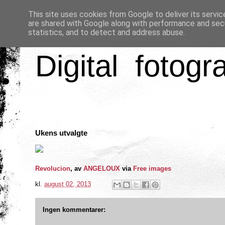
This site uses cookies from Google to deliver its servic
are shared with Google along with performance and secu
statistics, and to detect and address abuse.
Digital fotogr
Ukens utvalgte
Revolucion
, av
ANGELOUX
via
Free images
kl.
august 02, 2013
Ingen kommentarer: