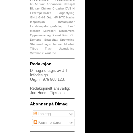
6K
Android
Annonsere
Bildespill
Blu-ray
Chinon
Creative
DVB-H
Eksempelbilder
Fargestyring
GH-1
GH-2
Grip
HP
HTC
Hacks
Inspirasjon
Installsjoner
Landskapsfotografering
Leaf
Messer
Microsoft
Minikamera
Oppsummering
Parrot
Print On
Demand
Snapchat
Strømming
Støtteordninger
Tamron
Tilbehør
Tilbud
Trash
Utsmykning
Viewsonic
Youtube
Redaksjon
Dimag.no utgis av JH
Infodesign.
Org.nr. 976 968 123.
Redaksjonelt ansvarlig:
Jon Hoem.
Tips oss
.
Abonner på Dimag
Innlegg
Kommentarer