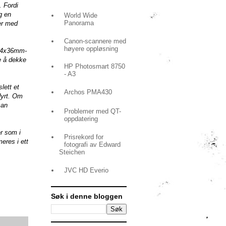
. Fordi
g en
World Wide
Panorama
ver med
Canon-scannere med
høyere oppløsning
 24x36mm-
e å dekke
HP Photosmart 8750
- A3
lett et
Archos PMA430
dyrt. Om
man
Problemer med QT-
oppdatering
r som i
Prisrekord for
eres i ett
fotografi av Edward
Steichen
JVC HD Everio
Søk i denne bloggen