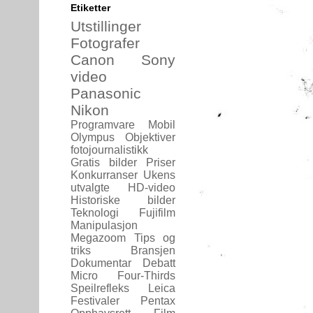
Etiketter
Utstillinger
Fotografer
Canon
Sony
video
Panasonic
Nikon
Programvare
Mobil
Olympus
Objektiver
fotojournalistikk
Gratis bilder
Priser
Konkurranser
Ukens
utvalgte
HD-video
Historiske bilder
Teknologi
Fujifilm
Manipulasjon
Megazoom
Tips og
triks
Bransjen
Dokumentar
Debatt
Micro Four-Thirds
Speilrefleks
Leica
Festivaler
Pentax