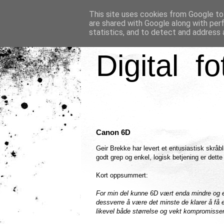
This site uses cookies from Google to 
are shared with Google along with per
statistics, and to detect and address 
Digital fo
Canon 6D
Geir Brekke har levert et entusiastisk skrå
godt grep og enkel, logisk betjening er dett
Kort oppsummert:
For min del kunne 6D vært enda mindre og en
dessverre å være det minste de klarer å få e
likevel både størrelse og vekt kompromisser