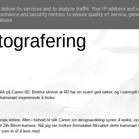
deliver its services and to analyze traffic. Your IP address and 
formance and security metrics to ensure quality of service, gen
abuse.
tografering
blikk på Canon 6D. Brekke skriver at 6D har en svært god søker, og i samspill
e kameraet inspirerende å bruke.
da lettere. Men i forhold til slik Canon sin designavdeling synes å tenke, sy
t 24x36mm-kamera. Når jeg ser hvilken formidabel filkvalitet dette kameraet l
 som er til å leve med.