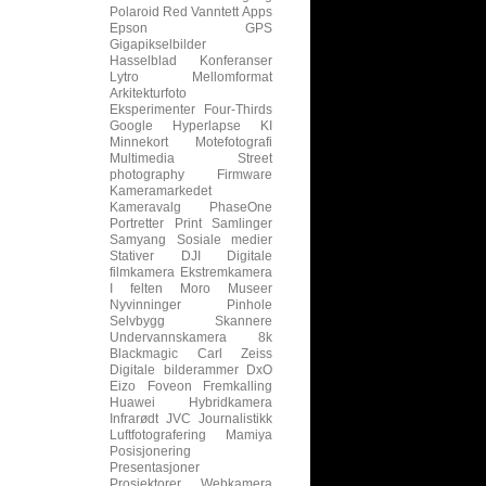
Polaroid
Red
Vanntett
Apps
Epson
GPS
Gigapikselbilder
Hasselblad
Konferanser
Lytro
Mellomformat
Arkitekturfoto
Eksperimenter
Four-Thirds
Google
Hyperlapse
KI
Minnekort
Motefotografi
Multimedia
Street
photography
Firmware
Kameramarkedet
Kameravalg
PhaseOne
Portretter
Print
Samlinger
Samyang
Sosiale medier
Stativer
DJI
Digitale
filmkamera
Ekstremkamera
I felten
Moro
Museer
Nyvinninger
Pinhole
Selvbygg
Skannere
Undervannskamera
8k
Blackmagic
Carl Zeiss
Digitale bilderammer
DxO
Eizo
Foveon
Fremkalling
Huawei
Hybridkamera
Infrarødt
JVC
Journalistikk
Luftfotografering
Mamiya
Posisjonering
Presentasjoner
Prosjektorer
Webkamera