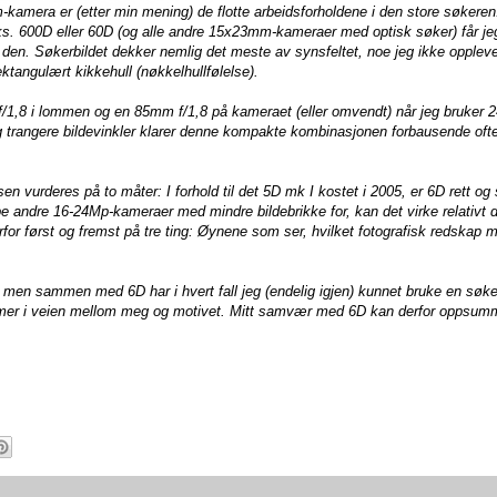
-kamera er (etter min mening) de flotte arbeidsforholdene i den store søkeren
.eks. 600D eller 60D (og alle andre 15x23mm-kameraer med optisk søker) får je
er den. Søkerbildet dekker nemlig det meste av synsfeltet, noe jeg ikke opple
ktangulært kikkehull (nøkkelhullfølelse).
f/1,8 i lommen og en 85mm f/1,8 på kameraet (eller omvendt) når jeg bruker
og trangere bildevinkler klarer denne kompakte kombinasjonen forbausende oft
en vurderes på to måter: I forhold til det 5D mk I kostet i 2005, er 6D rett og s
pe andre 16-24Mp-kameraer med mindre bildebrikke for, kan det virke relativt 
erfor først og fremst på tre ting: Øynene som ser, hvilket fotografisk redskap 
, men sammen med 6D har i hvert fall jeg (endelig igjen) kunnet bruke en søke
ommer i veien mellom meg og motivet. Mitt samvær med 6D kan derfor oppsumm