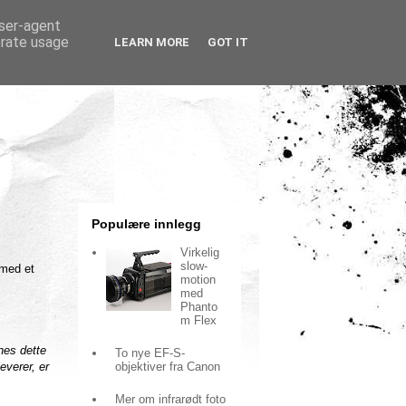
user-agent
erate usage
LEARN MORE
GOT IT
Populære innlegg
Virkelig
slow-
 med et
motion
med
Phanto
m Flex
nes dette
To nye EF-S-
objektiver fra Canon
everer, er
Mer om infrarødt foto