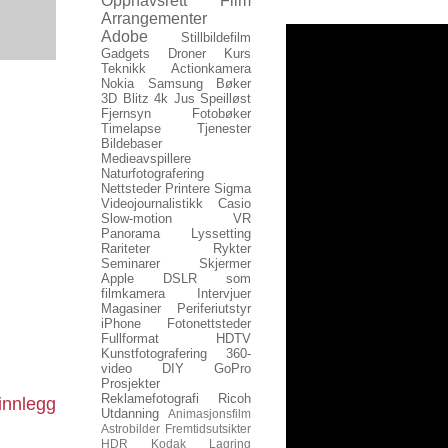
Opphavsrett
Film
Arrangementer
Adobe
Stillbildefilm
Gadgets
Droner
Kurs
Teknikk
Actionkamera
Nokia
Samsung
Bøker
3D
Blitz
4k
Jus
Speilløst
Fjernsyn
Fotobøker
Timelapse
Tjenester
Bildebaser
Medieavspillere
Naturfotografering
Nettsteder
Printere
Sigma
Videojournalistikk
Casio
Slow-motion
VR
Panorama
Lyssetting
Rariteter
Rykter
Seminarer
Skjermer
Apple
DSLR som
filmkamera
Intervjuer
Magasiner
Periferiutstyr
iPhone
Fotonettsteder
Fullformat
HDTV
Kunstfotografering
360-
video
DIY
GoPro
Prosjekter
Reklamefotografi
Ricoh
innlegg
Utdanning
Animasjonsfilm
Astrobilder
Fremtidsutsikter
HDR
Kodak
Lagring