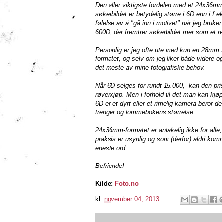
Den aller viktigste fordelen med et 24x36mm
søkerbildet er betydelig større i 6D enn i f
følelse av å "gå inn i motivet" når jeg bruk
600D, der fremtrer søkerbildet mer som et re
Personlig er jeg ofte ute med kun en 28mm 
formatet, og selv om jeg liker både videre 
det meste av mine fotografiske behov.
Når 6D selges for rundt 15.000,- kan den pris
røverkjøp. Men i forhold til det man kan kjø
6D er et dyrt eller et rimelig kamera beror d
trenger og lommebokens størrelse.
24x36mm-formatet er antakelig ikke for alle
praksis er usynlig og som (derfor) aldri k
eneste ord:
Befriende!
Kilde:
Foto.no
kl.
november 04, 2013