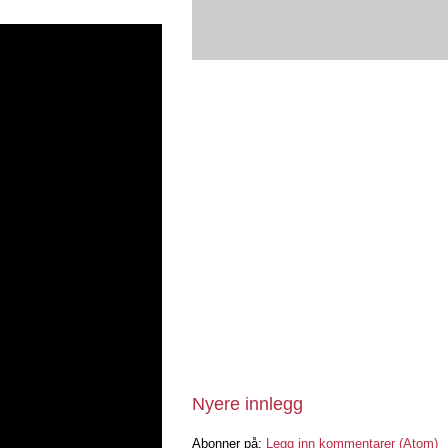
Nyere innlegg
Abonner på:
Legg inn kommentarer (Atom)