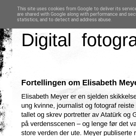
This site uses cookies from Google to deliver its servic
are shared with Google along with performance and secu
statistics, and to detect and address abuse.
Digital fotogr
Fortellingen om Elisabeth Meye
Elisabeth Meyer er en sjelden skikkels
ung kvinne, journalist og fotograf reist
tallet og skrev portretter av Atatürk og 
på verdensscenen – og lenge før det var
store verden der ute. Meyer publiserte r