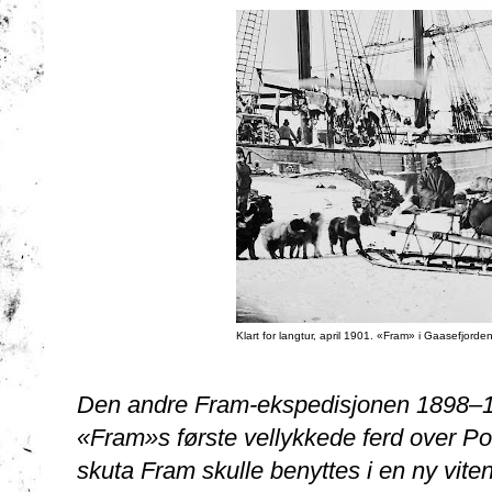
Klart for langtur, april 1901. «Fram» i Gaasefjorde
Den andre Fram-ekspedisjonen 1898–190
«Fram»s første vellykkede ferd over Pol
skuta Fram skulle benyttes i en ny vite