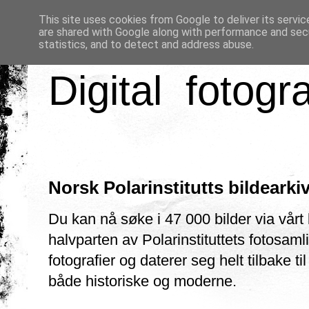
This site uses cookies from Google to deliver its servic
are shared with Google along with performance and secu
statistics, and to detect and address abuse.
Digital fotogr
Norsk Polarinstitutts bildearkiv
Du kan nå søke i 47 000 bilder via vårt 
halvparten av Polarinstituttets fotosaml
fotografier og daterer seg helt tilbake 
både historiske og moderne.