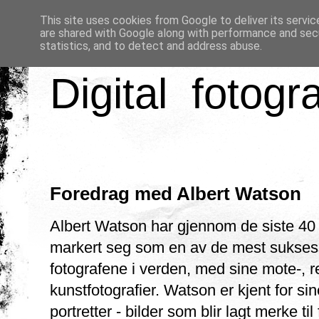
This site uses cookies from Google to deliver its servic
are shared with Google along with performance and secu
statistics, and to detect and address abuse.
Digital fotogr
Foredrag med Albert Watson
Albert Watson har gjennom de siste 40
markert seg som en av de mest sukses
fotografene i verden, med sine mote-, 
kunstfotografier. Watson er kjent for sine
portretter - bilder som blir lagt merke til