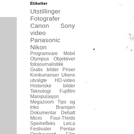
Etiketter
Utstillinger
Fotografer
Canon
Sony
video
Panasonic
Nikon
Programvare
Mobil
Olympus
Objektiver
fotojournalistikk
Gratis bilder
Priser
Konkurranser
Ukens
utvalgte
HD-video
Historiske bilder
Teknologi
Fujifilm
Manipulasjon
Megazoom
Tips og
triks
Bransjen
Dokumentar
Debatt
Micro Four-Thirds
Speilrefleks
Leica
Festivaler
Pentax