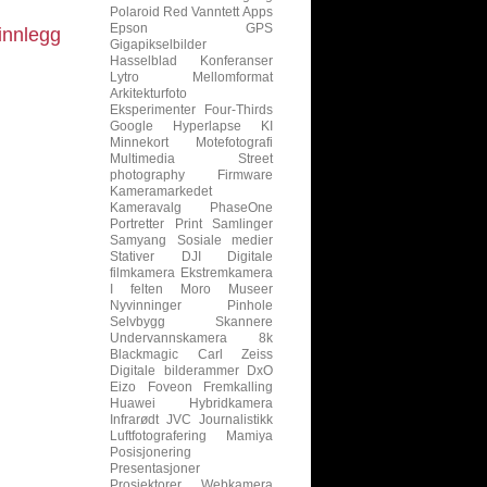
Polaroid
Red
Vanntett
Apps
Epson
GPS
innlegg
Gigapikselbilder
Hasselblad
Konferanser
Lytro
Mellomformat
Arkitekturfoto
Eksperimenter
Four-Thirds
Google
Hyperlapse
KI
Minnekort
Motefotografi
Multimedia
Street
photography
Firmware
Kameramarkedet
Kameravalg
PhaseOne
Portretter
Print
Samlinger
Samyang
Sosiale medier
Stativer
DJI
Digitale
filmkamera
Ekstremkamera
I felten
Moro
Museer
Nyvinninger
Pinhole
Selvbygg
Skannere
Undervannskamera
8k
Blackmagic
Carl Zeiss
Digitale bilderammer
DxO
Eizo
Foveon
Fremkalling
Huawei
Hybridkamera
Infrarødt
JVC
Journalistikk
Luftfotografering
Mamiya
Posisjonering
Presentasjoner
Prosjektorer
Webkamera