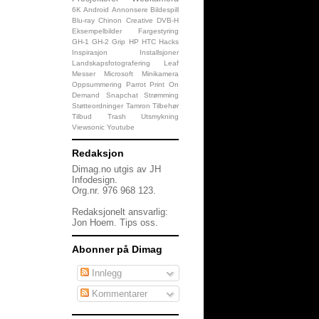
6K
Android
Annonsere
Bildespill
Blu-ray
Chinon
Creative
DVB-H
Eksempelbilder
Fargestyring
GH-1
GH-2
Grip
HP
HTC
Hacks
Inspirasjon
Installsjoner
Landskapsfotografering
Leaf
Messer
Microsoft
Minikamera
Oppsummering
Parrot
Print On
Demand
Snapchat
Strømming
Støtteordninger
Tamron
Tilbehør
Tilbud
Trash
Utsmykning
Viewsonic
Youtube
Redaksjon
Dimag.no utgis av JH
Infodesign.
Org.nr. 976 968 123.
Redaksjonelt ansvarlig:
Jon Hoem.
Tips oss
.
Abonner på Dimag
Innlegg
Kommentarer