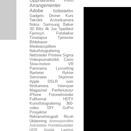
Opphavsrett
Film
Arrangementer
Adobe
Stillbildefilm
Gadgets
Droner
Kurs
Teknikk
Actionkamera
Nokia
Samsung
Bøker
3D
Blitz
4k
Jus
Speilløst
Fjernsyn
Fotobøker
Timelapse
Tjenester
Bildebaser
Medieavspillere
Naturfotografering
Nettsteder
Printere
Sigma
Videojournalistikk
Casio
Slow-motion
VR
Panorama
Lyssetting
Rariteter
Rykter
Seminarer
Skjermer
Apple
DSLR som
filmkamera
Intervjuer
Magasiner
Periferiutstyr
iPhone
Fotonettsteder
Fullformat
HDTV
Kunstfotografering
360-
video
DIY
GoPro
Prosjekter
Reklamefotografi
Ricoh
Utdanning
Animasjonsfilm
Astrobilder
Fremtidsutsikter
HDR
Kodak
Lagring