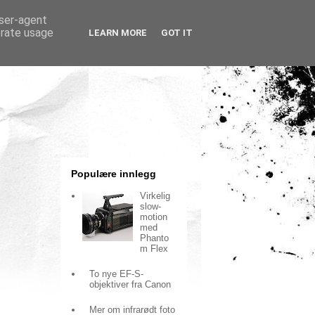
user-agent
erate usage
LEARN MORE
GOT IT
Populære innlegg
Virkelig
slow-
motion
med
Phanto
m Flex
To nye EF-S-
objektiver fra Canon
Mer om infrarødt foto