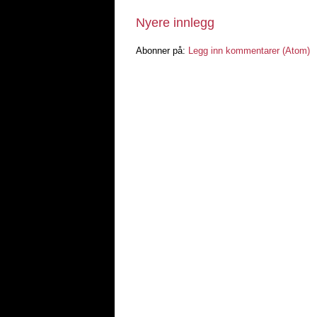
Nyere innlegg
Abonner på:
Legg inn kommentarer (Atom)