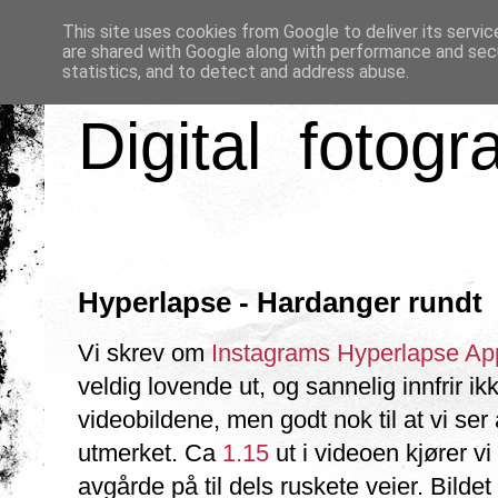
This site uses cookies from Google to deliver its servic
are shared with Google along with performance and secu
statistics, and to detect and address abuse.
Digital fotogr
Hyperlapse - Hardanger rundt
Vi skrev om
Instagrams Hyperlapse Ap
veldig lovende ut, og sannelig innfrir ik
videobildene, men godt nok til at vi ser
utmerket. Ca
1.15
ut i videoen kjører vi
avgårde på til dels ruskete veier. Bildet 