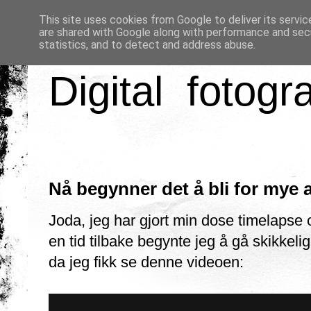
This site uses cookies from Google to deliver its servic
are shared with Google along with performance and secu
statistics, and to detect and address abuse.
Digital fotogr
Nå begynner det å bli for mye 
Joda, jeg har gjort min dose timelapse o
en tid tilbake begynte jeg å gå skikkeli
da jeg fikk se denne videoen: