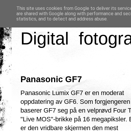
This site uses cookies from Google to deliver its servic
are shared with Google along with performance and secu
statistics, and to detect and address abuse.
Digital fotogr
Panasonic GF7
Panasonic Lumix GF7 er en moderat
oppdatering av GF6. Som forgjengeren
baserer GF7 seg på en velprøvd Four T
"Live MOS"-brikke på 16 megapiksler. E
er den vridbare skjermen den mest