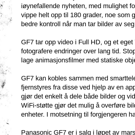
iøynefallende nyheten, med mulighet fo
vippe helt opp til 180 grader, noe som g
bedre kontroll når man tar bilder av seg
GF7 tar opp video i Full HD, og et ege
fotografere endringer over lang tid. Sto
lage animasjonsfilmer med statiske obje
GF7 kan kobles sammen med smarttelefo
fjernstyres fra disse ved hjelp av en ap
gjør det enkelt å dele både bilder og v
WiFi-støtte gjør det mulig å overføre bild
enheter. I motsetning til forgjengeren 
Panasonic GF7 er i salg i løpet av ma