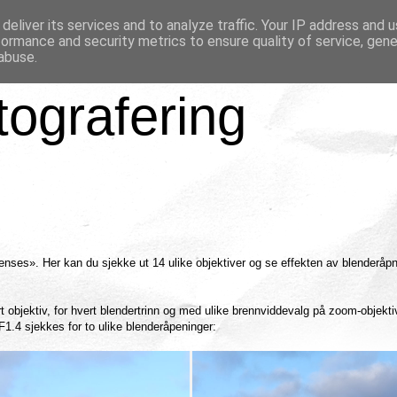
deliver its services and to analyze traffic. Your IP address and 
formance and security metrics to ensure quality of service, gen
abuse.
tografering
lenses». Her kan du sjekke ut 14 ulike objektiver og se effekten av blenderåp
rt objektiv, for hvert blendertrinn og med ulike brennviddevalg på zoom-objekt
.4 sjekkes for to ulike blenderåpeninger: