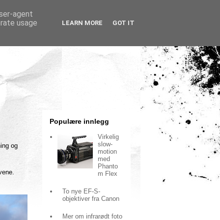
user-agent
erate usage
LEARN MORE
GOT IT
Populære innlegg
Virkelig
slow-
ning og
motion
med
Phanto
ivene.
m Flex
To nye EF-S-
objektiver fra Canon
Mer om infrarødt foto