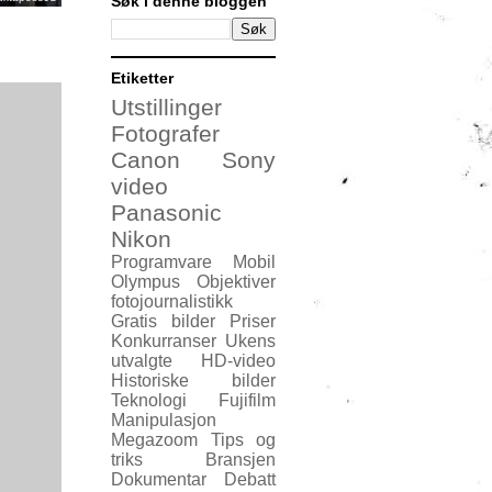
Søk i denne bloggen
Etiketter
Utstillinger
Fotografer
Canon
Sony
video
Panasonic
Nikon
Programvare
Mobil
Olympus
Objektiver
fotojournalistikk
Gratis bilder
Priser
Konkurranser
Ukens
utvalgte
HD-video
Historiske bilder
Teknologi
Fujifilm
Manipulasjon
Megazoom
Tips og
triks
Bransjen
Dokumentar
Debatt