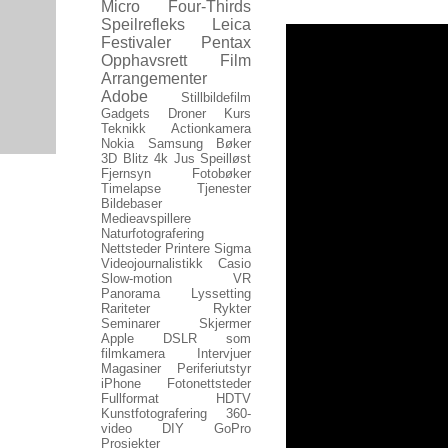
Micro Four-Thirds
Speilrefleks
Leica
Festivaler
Pentax
Opphavsrett
Film
Arrangementer
Adobe
Stillbildefilm
Gadgets
Droner
Kurs
Teknikk
Actionkamera
Nokia
Samsung
Bøker
3D
Blitz
4k
Jus
Speilløst
Fjernsyn
Fotobøker
Timelapse
Tjenester
Bildebaser
Medieavspillere
Naturfotografering
Nettsteder
Printere
Sigma
Videojournalistikk
Casio
Slow-motion
VR
Panorama
Lyssetting
Rariteter
Rykter
Seminarer
Skjermer
Apple
DSLR som
filmkamera
Intervjuer
Magasiner
Periferiutstyr
iPhone
Fotonettsteder
Fullformat
HDTV
Kunstfotografering
360-
video
DIY
GoPro
Prosjekter