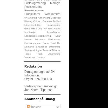
Luftfotografering
Mamiya
Posisjonering
Presentasjoner
Prosjektorer
Webkamera
6K
Android
Annonsere
Bildespill
Blu-ray
Chinon
Creative
DVB-H
Eksempelbilder
Fargestyring
GH-1
GH-2
Grip
HP
HTC
Hacks
Inspirasjon
Installsjoner
Landskapsfotografering
Leaf
Messer
Microsoft
Minikamera
Oppsummering
Parrot
Print On
Demand
Snapchat
Strømming
Støtteordninger
Tamron
Tilbehør
Tilbud
Trash
Utsmykning
Viewsonic
Youtube
Redaksjon
Dimag.no utgis av JH
Infodesign.
Org.nr. 976 968 123.
Redaksjonelt ansvarlig:
Jon Hoem.
Tips oss
.
Abonner på Dimag
Innlegg