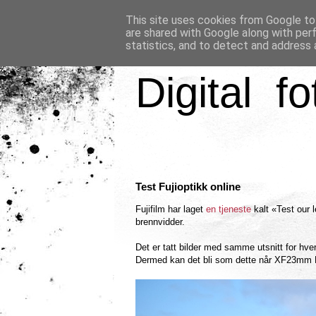
This site uses cookies from Google to 
are shared with Google along with per
statistics, and to detect and address 
Digital fo
Test Fujioptikk online
Fujifilm har laget
en tjeneste
kalt «Test our 
brennvidder.
Det er tatt bilder med samme utsnitt for hve
Dermed kan det bli som dette når XF23mm F1