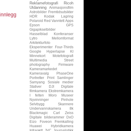
Reklamefotografi
Ricoh
Utdanning
Animasjonsfilm
Astrobilder
Fremtidsutsikter
innlegg
HDR
Kodak
Lagring
Polaroid
Red
Vanntett
Apps
Epson
GPS
Gigapikselbilder
Hasselblad
Konferanser
Lytro
Mellomformat
Arkitekturfoto
Eksperimenter
Four-Thirds
Google
Hyperlapse
KI
Minnekort
Motefotografi
Multimedia
Street
photography
Firmware
Kameramarkedet
Kameravalg
PhaseOne
Portretter
Print
Samlinger
Samyang
Sosiale medier
Stativer
DJI
Digitale
filmkamera
Ekstremkamera
I felten
Moro
Museer
Nyvinninger
Pinhole
Selvbygg
Skannere
Undervannskamera
8k
Blackmagic
Carl Zeiss
Digitale bilderammer
DxO
Eizo
Foveon
Fremkalling
Huawei
Hybridkamera
Infrarødt
JVC
Journalistikk