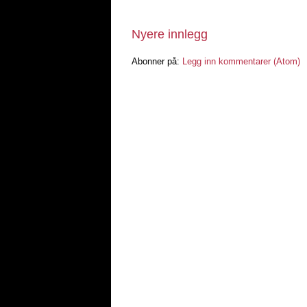
Nyere innlegg
Abonner på:
Legg inn kommentarer (Atom)