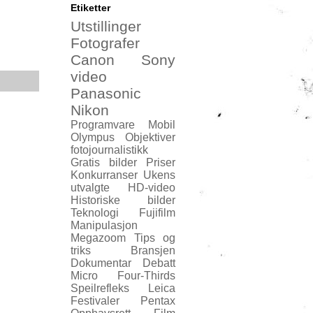
Etiketter
Utstillinger
Fotografer
Canon
Sony
video
Panasonic
Nikon
Programvare
Mobil
Olympus
Objektiver
fotojournalistikk
Gratis bilder
Priser
Konkurranser
Ukens
utvalgte
HD-video
Historiske bilder
Teknologi
Fujifilm
Manipulasjon
Megazoom
Tips og
triks
Bransjen
Dokumentar
Debatt
Micro Four-Thirds
Speilrefleks
Leica
Festivaler
Pentax