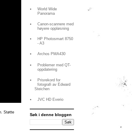
World Wide
Panorama
Canon-scannere med
høyere oppløsning
HP Photosmart 8750
- A3
Archos PMA430
Problemer med QT-
oppdatering
Prisrekord for
fotografi av Edward
Steichen
JVC HD Everio
n. Støtte
Søk i denne bloggen