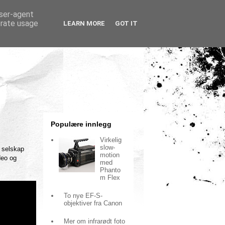
user-agent
erate usage
LEARN MORE
GOT IT
Populære innlegg
Virkelig
slow-
t selskap
motion
deo og
med
Phanto
m Flex
To nye EF-S-
objektiver fra Canon
Mer om infrarødt foto