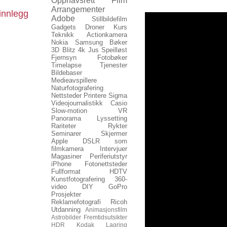
Opphavsrett
Film
Arrangementer
innlegg
Adobe
Stillbildefilm
Gadgets
Droner
Kurs
Teknikk
Actionkamera
Nokia
Samsung
Bøker
3D
Blitz
4k
Jus
Speilløst
Fjernsyn
Fotobøker
Timelapse
Tjenester
Bildebaser
Medieavspillere
Naturfotografering
Nettsteder
Printere
Sigma
Videojournalistikk
Casio
Slow-motion
VR
Panorama
Lyssetting
Rariteter
Rykter
Seminarer
Skjermer
Apple
DSLR som
filmkamera
Intervjuer
Magasiner
Periferiutstyr
iPhone
Fotonettsteder
Fullformat
HDTV
Kunstfotografering
360-
video
DIY
GoPro
Prosjekter
Reklamefotografi
Ricoh
Utdanning
Animasjonsfilm
Astrobilder
Fremtidsutsikter
HDR
Kodak
Lagring