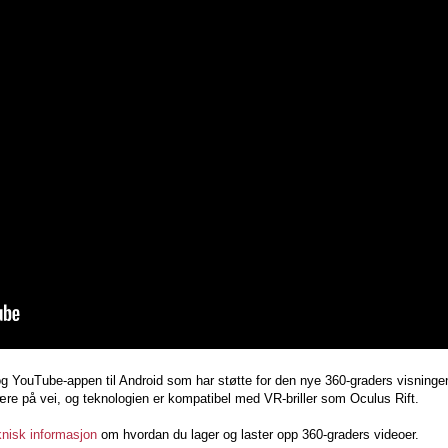
 og YouTube-appen til Android som har støtte for den nye 360-graders visninge
være på vei, og teknologien er kompatibel med VR-briller som Oculus Rift.
knisk informasjon
om hvordan du lager og laster opp 360-graders videoer.