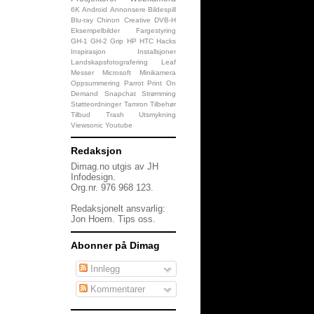
6K
Android
Annonsere
Bildespill
Blu-ray
Chinon
Creative
DVB-H
Eksempelbilder
Fargestyring
GH-1
GH-2
Grip
HP
HTC
Hacks
Inspirasjon
Installsjoner
Landskapsfotografering
Leaf
Messer
Microsoft
Minikamera
Oppsummering
Parrot
Print On
Demand
Snapchat
Strømming
Støtteordninger
Tamron
Tilbehør
Tilbud
Trash
Utsmykning
Viewsonic
Youtube
Redaksjon
Dimag.no utgis av JH
Infodesign.
Org.nr. 976 968 123.
Redaksjonelt ansvarlig:
Jon Hoem.
Tips oss
.
Abonner på Dimag
Innlegg
Kommentarer