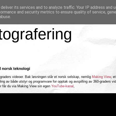
deliver its services and to analyze traffic. Your IP address and 
formance and security metrics to ensure quality of service, gen
abuse.
tografering
 norsk teknologi
0-graders videoer. Bak løsningen står et norsk selskap, nemlig
Making View
, e
ing av både utstyr og programvare for opptak og avspilling av 360-graders vi
rer får du via Making View sin egen
YouTube-kanal
,