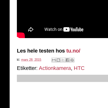
Les hele testen hos
tu.no/
kl.
mars 28, 2015
Etiketter:
Actionkamera
,
HTC