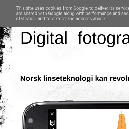
This site uses cookies from Google to deliver its servic
are shared with Google along with performance and secu
statistics, and to detect and address abuse.
Digital fotogr
Norsk linseteknologi kan revo