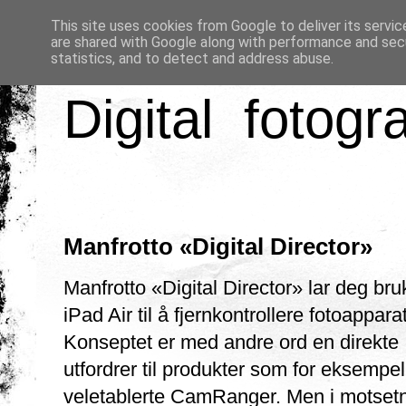
This site uses cookies from Google to deliver its servic
are shared with Google along with performance and secu
statistics, and to detect and address abuse.
Digital fotogr
Manfrotto «Digital Director»
Manfrotto «Digital Director» lar deg bru
iPad Air til å fjernkontrollere fotoapparat
Konseptet er med andre ord en direkte
utfordrer til produkter som for eksempe
veletablerte CamRanger. Men i motset