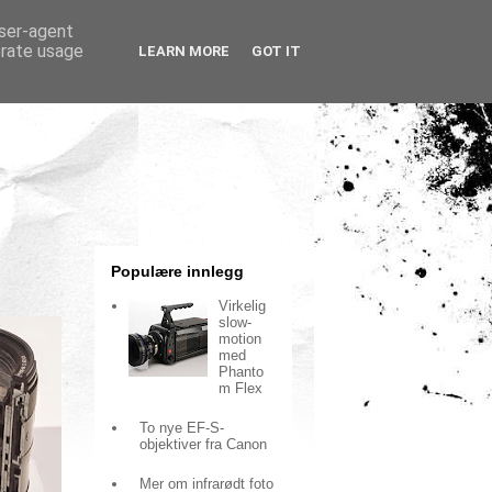
user-agent
erate usage
LEARN MORE
GOT IT
Populære innlegg
Virkelig
slow-
motion
med
Phanto
m Flex
To nye EF-S-
objektiver fra Canon
Mer om infrarødt foto