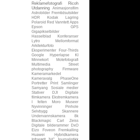
Reklamefotografi
Ricoh
Utdanning
Animasjonsfilm
Astrobilder
Fremtidsutsikter
HDR
Kodak
Lagring
Polaroid
Red
Vanntett
Apps
Epson
GPS
Gigapikselbilder
Hasselblad
Konferanser
Lytro
Mellomformat
Arkitekturfoto
Eksperimenter
Four-Thirds
Google
Hyperlapse
KI
Minnekort
Motefotografi
Multimedia
Street
photography
Firmware
Kameramarkedet
Kameravalg
PhaseOne
Portretter
Print
Samlinger
Samyang
Sosiale medier
Stativer
DJI
Digitale
filmkamera
Ekstremkamera
I felten
Moro
Museer
Nyvinninger
Pinhole
Selvbygg
Skannere
Undervannskamera
8k
Blackmagic
Carl Zeiss
Digitale bilderammer
DxO
Eizo
Foveon
Fremkalling
Huawei
Hybridkamera
Infrarødt
JVC
Journalistikk