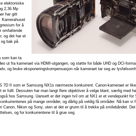
e elektoniske
og 2,36 Mp
r har gitt
id. Kamerahuset
agnesium for å
er omfattende
, og det har et
n og bak på
 som kan ta
 video ut fra kameraet via HDMI-utgangen, og støtte for både UHD og DCI-forma
elv, og bruke eksponeringskompensasjon når kameraet tar seg av lysfølsom
OS 7D II som er Samsung NX1s nærmeste konkurrent. Canon-kameraet er like
t er fullt. Dessuten har man langt flere objektiver å velge blant, særlig med h
e også hos Samsung. Uansett er det ingen tvil om at NX1 er et vendepunkt fo
onkurrentenes på mange områder, og dårlig på veldig få områder. Nå kan vi f
on, Nikon og Sony, uten at det er grunn til å trekke på smilebåndet. Det e
ettelsen, og for konkurrentene til å grue seg.