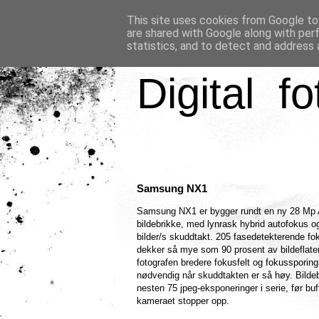
This site uses cookies from Google to 
are shared with Google along with per
statistics, and to detect and address 
Digital fo
Samsung NX1
Samsung NX1 er bygger rundt en ny 28 Mp
bildebrikke, med lynrask hybrid autofokus o
bilder/s skuddtakt. 205 fasedetekterende fo
dekker så mye som 90 prosent av bildeflaten
fotografen bredere fokusfelt og fokussporin
nødvendig når skuddtakten er så høy. Bildeb
nesten 75 jpeg-eksponeringer i serie, før buff
kameraet stopper opp.