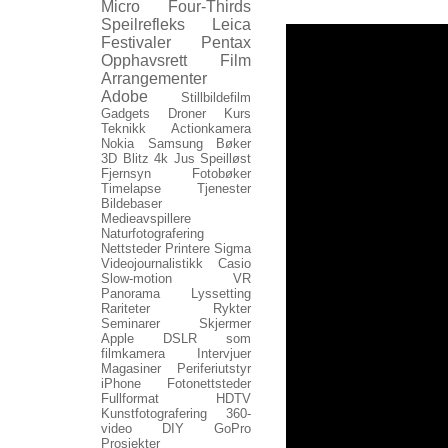
Micro Four-Thirds
Speilrefleks
Leica
Festivaler
Pentax
Opphavsrett
Film
Arrangementer
Adobe
Stillbildefilm
Gadgets
Droner
Kurs
Teknikk
Actionkamera
Nokia
Samsung
Bøker
3D
Blitz
4k
Jus
Speilløst
Fjernsyn
Fotobøker
Timelapse
Tjenester
Bildebaser
Medieavspillere
Naturfotografering
Nettsteder
Printere
Sigma
Videojournalistikk
Casio
Slow-motion
VR
Panorama
Lyssetting
Rariteter
Rykter
Seminarer
Skjermer
Apple
DSLR som
filmkamera
Intervjuer
Magasiner
Periferiutstyr
iPhone
Fotonettsteder
Fullformat
HDTV
Kunstfotografering
360-
video
DIY
GoPro
Prosjekter