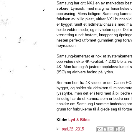
Samsung har gitt NX1 en av markedets best
søkere. Lynrask, med marginal forsinkelse 
oppløsning. Mens tidligere Samsung-kamerae
følelsen av billig plast, virker NX1 bunnsol
er bygget rundt et lettmetallchassis med m
holde vekten nede, og stivheten oppe. Det 
værtetting rundt brytere, knapper og åpninger
nesten perfekt utformet gummiert grep fora
høyresiden.
Samsung-kameraet er nok et systemkamera
opp video i ekte 4K-kvalitet. 4:2:02 8-bits
4K. Man kan også justere opptaksvolumet s
(ISO) og aktivere fading på lyden.
Ser man bort fra 4K-video, er det Canon E
bygget, og holder skuddtakten til minnekorte
lysstyrke, men det er i ferd med å bli bedr
Endelig har de et kamera som er bedre enn k
snakke om Samsung i samme åndedrag som Can
grunn for forbrukerne til å glede seg til forts
Kilde:
Lyd & Bilde
kl.
mai 25, 2015