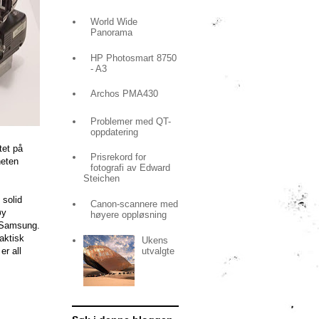
World Wide
Panorama
HP Photosmart 8750
- A3
Archos PMA430
Problemer med QT-
oppdatering
tet på
Prisrekord for
heten
fotografi av Edward
Steichen
 solid
Canon-scannere med
øy
høyere oppløsning
r Samsung.
aktisk
Ukens
utvalgte
r all