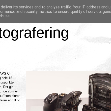
deliver its services and to analyze traffic. Your IP address and 
formance and security metrics to ensure quality of service, gen
abuse.
tografering
 APS C-
g hele 15
kuspunkter
. Det gir
g, noe som er
ufferen klarer
eren er full og