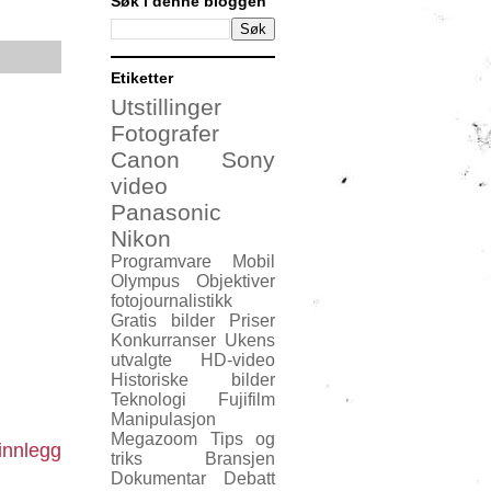
Søk i denne bloggen
Etiketter
Utstillinger
Fotografer
Canon
Sony
video
Panasonic
Nikon
Programvare
Mobil
Olympus
Objektiver
fotojournalistikk
Gratis bilder
Priser
Konkurranser
Ukens
utvalgte
HD-video
Historiske bilder
Teknologi
Fujifilm
Manipulasjon
Megazoom
Tips og
innlegg
triks
Bransjen
Dokumentar
Debatt