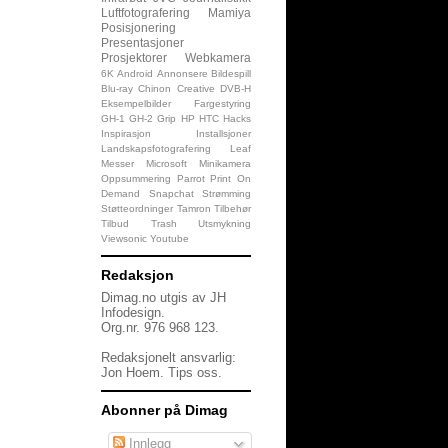
Luftfotografering
Mamiya
Posisjonering
Presentasjoner
Prosjektorer
Webkamera
6K
Android
Annonsere
Bildespill
Blu-ray
Chinon
Creative
DVB-H
Eksempelbilder
Fargestyring
GH-1
GH-2
Grip
HP
HTC
Hacks
Inspirasjon
Installsjoner
Landskapsfotografering
Leaf
Messer
Microsoft
Minikamera
Oppsummering
Parrot
Print On
Demand
Snapchat
Strømming
Støtteordninger
Tamron
Tilbehør
Tilbud
Trash
Utsmykning
Viewsonic
Youtube
Redaksjon
Dimag.no utgis av JH
Infodesign.
Org.nr. 976 968 123.
Redaksjonelt ansvarlig:
Jon Hoem.
Tips oss
.
Abonner på Dimag
Innlegg