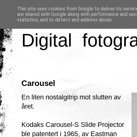
This site uses cookies from Google to deliver its servic
are shared with Google along with performance and secu
statistics, and to detect and address abuse.
Digital fotogr
Carousel
En liten nostalgitrip mot slutten av
året.
Kodaks Carousel-S Slide Projector
ble patentert i 1965, av Eastman