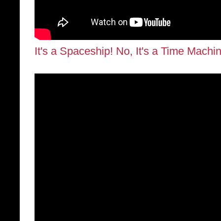
It's a Spaceship! No, It's a Time Machi