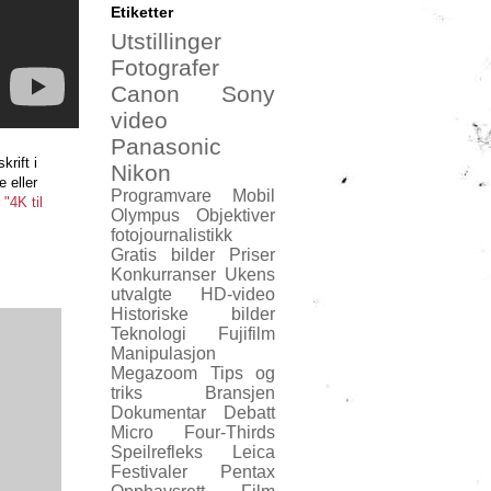
Etiketter
Utstillinger
Fotografer
Canon
Sony
video
Panasonic
krift i
Nikon
 eller
Programvare
Mobil
r
"4K til
Olympus
Objektiver
fotojournalistikk
Gratis bilder
Priser
Konkurranser
Ukens
utvalgte
HD-video
Historiske bilder
Teknologi
Fujifilm
Manipulasjon
Megazoom
Tips og
triks
Bransjen
Dokumentar
Debatt
Micro Four-Thirds
Speilrefleks
Leica
Festivaler
Pentax