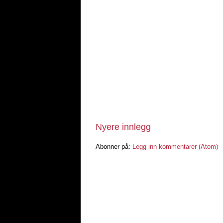
Nyere innlegg
Abonner på:
Legg inn kommentarer (Atom)