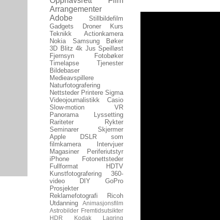
Opphavsrett
Film
Arrangementer
Adobe
Stillbildefilm
Gadgets
Droner
Kurs
Teknikk
Actionkamera
Nokia
Samsung
Bøker
3D
Blitz
4k
Jus
Speilløst
Fjernsyn
Fotobøker
Timelapse
Tjenester
Bildebaser
Medieavspillere
Naturfotografering
Nettsteder
Printere
Sigma
Videojournalistikk
Casio
Slow-motion
VR
Panorama
Lyssetting
Rariteter
Rykter
Seminarer
Skjermer
Apple
DSLR som
filmkamera
Intervjuer
Magasiner
Periferiutstyr
iPhone
Fotonettsteder
Fullformat
HDTV
Kunstfotografering
360-
video
DIY
GoPro
Prosjekter
Reklamefotografi
Ricoh
Utdanning
Animasjonsfilm
Astrobilder
Fremtidsutsikter
HDR
Kodak
Lagring