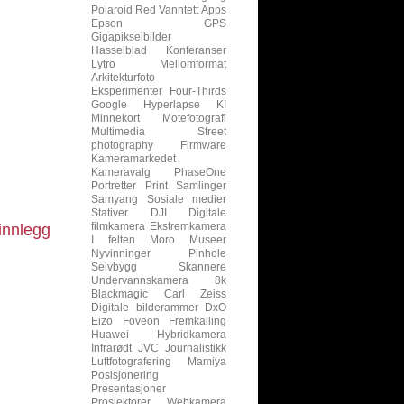
Polaroid
Red
Vanntett
Apps
Epson
GPS
Gigapikselbilder
Hasselblad
Konferanser
Lytro
Mellomformat
Arkitekturfoto
Eksperimenter
Four-Thirds
Google
Hyperlapse
KI
Minnekort
Motefotografi
Multimedia
Street
photography
Firmware
Kameramarkedet
Kameravalg
PhaseOne
Portretter
Print
Samlinger
Samyang
Sosiale medier
Stativer
DJI
Digitale
filmkamera
Ekstremkamera
innlegg
I felten
Moro
Museer
Nyvinninger
Pinhole
Selvbygg
Skannere
Undervannskamera
8k
Blackmagic
Carl Zeiss
Digitale bilderammer
DxO
Eizo
Foveon
Fremkalling
Huawei
Hybridkamera
Infrarødt
JVC
Journalistikk
Luftfotografering
Mamiya
Posisjonering
Presentasjoner
Prosjektorer
Webkamera