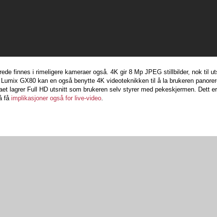
erede finnes i rimeligere kameraer også. 4K gir 8 Mp JPEG stillbilder, nok til uts
Lumix GX80 kan en også benytte 4K videoteknikken til å la brukeren panorere
et lagrer Full HD utsnitt som brukeren selv styrer med pekeskjermen. Dett e
å få
implikasjoner også for live-video
.