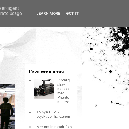
user-agent
erate usage
LEARN MORE
GOT IT
Populære innlegg
Virkelig
slow-
motion
med
Phanto
m Flex
To nye EF-S-
objektiver fra Canon
Mer om infrarødt foto