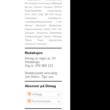
6K
Android
Annonsere
Bildespill
Blu-ray
Chinon
Creative
DVB-H
Eksempelbilder
Fargestyring
GH-1
GH-2
Grip
HP
HTC
Hacks
Inspirasjon
Installsjoner
Landskapsfotografering
Leaf
Messer
Microsoft
Minikamera
Oppsummering
Parrot
Print On
Demand
Snapchat
Strømming
Støtteordninger
Tamron
Tilbehør
Tilbud
Trash
Utsmykning
Viewsonic
Youtube
Redaksjon
Dimag.no utgis av JH
Infodesign.
Org.nr. 976 968 123.
Redaksjonelt ansvarlig:
Jon Hoem.
Tips oss
.
Abonner på Dimag
Innlegg
Kommentarer