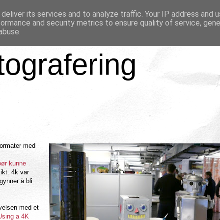
deliver its services and to analyze traffic. Your IP address and 
formance and security metrics to ensure quality of service, gen
abuse.
tografering
formater med
bør kunne
ikt. 4k var
gynner å bli
velsen med et
Using a 4K