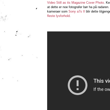
Video Still as its Magazine Cover Photo
. Ke
at dette er noe fotografer bør ha på radaren
kameraer som
Sony a7s II
blir dette tilgjen
fleste lysforhold
.