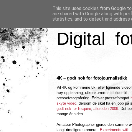
This site uses cookies from Google to 
are shared with Google along with per
statistics, and to detect and address 
Digital fo
4K – godt nok for fotojournalistikk
Vil 4K og kommene 8k, eller lignende video
høy oppløsning, utkonkurrere stillbilder til
pressefotografering. Enhver pressefotograf
skyte video
, dersom de skal ha en jobb på s
godt nok for Esquire
,
allerede i 2009
. Det be
mange år siden.
Amateur Photographer gjorde den samme ø
langt rimeligere kamera:
Experiments with 