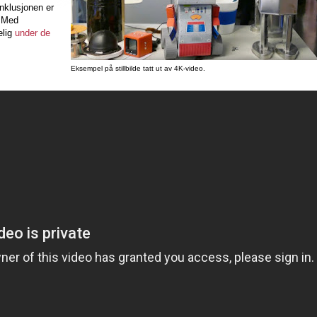
nklusjonen er
. Med
gelig
under de
Eksempel på stillbilde tatt ut av 4K-video.