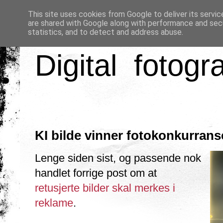
This site uses cookies from Google to deliver its servic
are shared with Google along with performance and secu
statistics, and to detect and address abuse.
Digital fotogr
KI bilde vinner fotokonkurrans
Lenge siden sist, og passende nok
handlet forrige post om at
retusjerte bilder skal merkes i
reklame
.