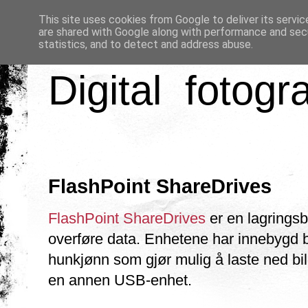
This site uses cookies from Google to deliver its servic
are shared with Google along with performance and secu
statistics, and to detect and address abuse.
Digital fotogr
FlashPoint ShareDrives
FlashPoint ShareDrives
er en lagrings
overføre data. Enhetene har innebygd b
hunkjønn som gjør mulig å laste ned bild
en annen USB-enhet.