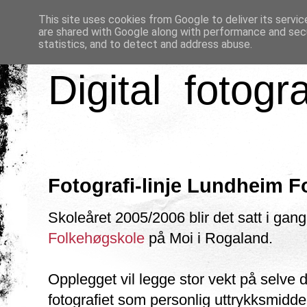
This site uses cookies from Google to deliver its servic
are shared with Google along with performance and secu
statistics, and to detect and address abuse.
Digital fotogr
Fotografi-linje Lundheim 
Skoleåret 2005/2006 blir det satt i gan
Folkehøgskole
på Moi i Rogaland.
Opplegget vil legge stor vekt på selve 
fotografiet som personlig uttrykksmidde