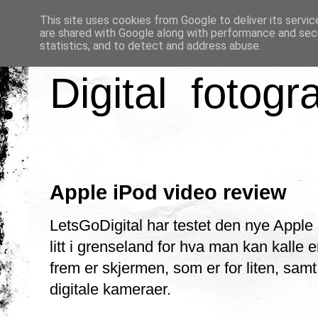
This site uses cookies from Google to deliver its servic
are shared with Google along with performance and secu
statistics, and to detect and address abuse.
Digital fotogr
Apple iPod video review
LetsGoDigital har testet den nye Apple 
litt i grenseland for hva man kan kalle
frem er skjermen, som er for liten, sam
digitale kameraer.