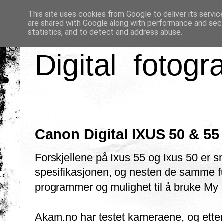
This site uses cookies from Google to deliver its servic
are shared with Google along with performance and secu
statistics, and to detect and address abuse.
Digital fotogr
Canon Digital IXUS 50 & 55
Forskjellene på Ixus 55 og Ixus 50 e
spesifikasjonen, og nesten de samme f
programmer og mulighet til å bruke My
Akam.no har testet kameraene, og etter