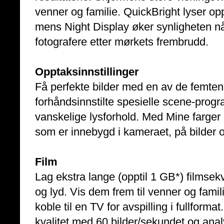
venner og familie. QuickBright lyser op
mens Night Display øker synligheten når d
fotografere etter mørkets frembrudd.
Opptaksinnstillinger
Få perfekte bilder med en av de femt
forhåndsinnstilte spesielle scene-progra
vanskelige lysforhold. Med Mine farger 
som er innebygd i kameraet, på bilder og
Film
Lag ekstra lange (opptil 1 GB*) filmsek
og lyd. Vis dem frem til venner og fami
koble til en TV for avspilling i fullfor
kvalitet med 60 bilder/sekundet og anal