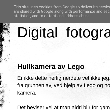
This site uses cookies from Google to deliver its servic
are shared with Google along with performance and secu
statistics, and to detect and address abuse.
Digital fotogr
Hullkamera av Lego
Er ikke dette herlig nerdete vet ikke je
fra grunnen av, ved hjelp av Lego og no
kamera.
Det beviser vel at man aldri blir for gam