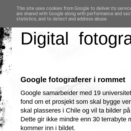
This site uses cookies from Google to deliver its servic
are shared with Google along with performance and secu
statistics, and to detect and address abuse.
Digital fotogr
Google fotograferer i rommet
Google samarbeider med 19 universiteter
fond om et prosjekt som skal bygge ver
skal plasseres i Chile og vil ta bilder p
Dette gir ikke mindre enn 30 terrabyte 
kommer inn i bildet.