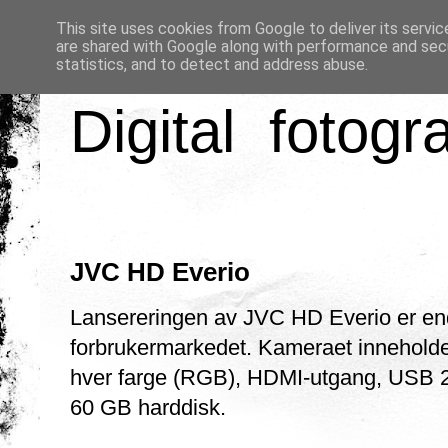
This site uses cookies from Google to deliver its servic
are shared with Google along with performance and secu
statistics, and to detect and address abuse.
Digital fotogr
JVC HD Everio
Lansereringen av JVC HD Everio er ende
forbrukermarkedet. Kameraet inneholde
hver farge (RGB), HDMI-utgang, USB 2.
60 GB harddisk.