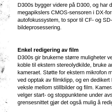
D300s bygger videre på D300, og har 
megapikslers CMOS-sensoren i DX-forma
autofokussystem, to spor til CF- og 
bildeprosessering.
Enkel redigering av film
D300s gir brukerne større muligheter 
koble til ekstern stereolydkilde, bruke 
kameraet. Støtte for ekstern mikrofon me
ved opptak av filmklipp, og en dedikert
veksle mellom stillbilder og film. Kamera
velger start- og stoppunktene under av
grensesnittet gjør det også mulig å re