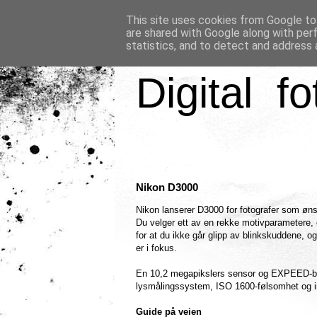
This site uses cookies from Google to 
are shared with Google along with per
statistics, and to detect and address 
Digital fo
Nikon D3000
Nikon lanserer D3000 for fotografer som ønske
Du velger ett av en rekke motivparametere,
for at du ikke går glipp av blinkskuddene, og
er i fokus.
En 10,2 megapikslers sensor og EXPEED-bild
lysmålingssystem, ISO 1600-følsomhet og i
Guide på veien