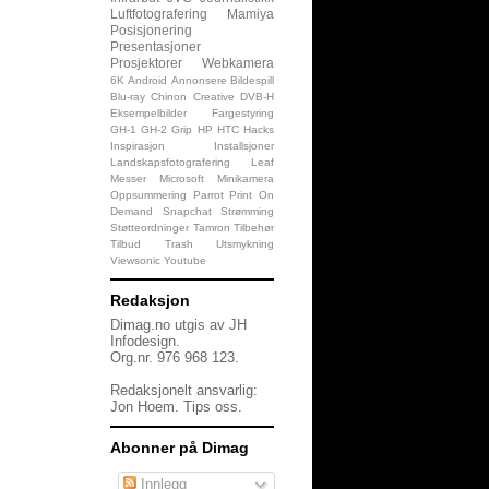
Luftfotografering
Mamiya
Posisjonering
Presentasjoner
Prosjektorer
Webkamera
6K
Android
Annonsere
Bildespill
Blu-ray
Chinon
Creative
DVB-H
Eksempelbilder
Fargestyring
GH-1
GH-2
Grip
HP
HTC
Hacks
Inspirasjon
Installsjoner
Landskapsfotografering
Leaf
Messer
Microsoft
Minikamera
Oppsummering
Parrot
Print On
Demand
Snapchat
Strømming
Støtteordninger
Tamron
Tilbehør
Tilbud
Trash
Utsmykning
Viewsonic
Youtube
Redaksjon
Dimag.no utgis av JH
Infodesign.
Org.nr. 976 968 123.
Redaksjonelt ansvarlig:
Jon Hoem.
Tips oss
.
Abonner på Dimag
Innlegg