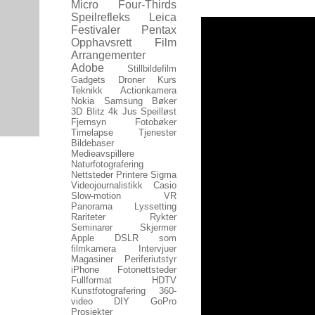
Micro Four-Thirds
Speilrefleks
Leica
Festivaler
Pentax
Opphavsrett
Film
Arrangementer
Adobe
Stillbildefilm
Gadgets
Droner
Kurs
Teknikk
Actionkamera
Nokia
Samsung
Bøker
3D
Blitz
4k
Jus
Speilløst
Fjernsyn
Fotobøker
Timelapse
Tjenester
Bildebaser
Medieavspillere
Naturfotografering
Nettsteder
Printere
Sigma
Videojournalistikk
Casio
Slow-motion
VR
Panorama
Lyssetting
Rariteter
Rykter
Seminarer
Skjermer
Apple
DSLR som
filmkamera
Intervjuer
Magasiner
Periferiutstyr
iPhone
Fotonettsteder
Fullformat
HDTV
Kunstfotografering
360-
video
DIY
GoPro
Prosjekter