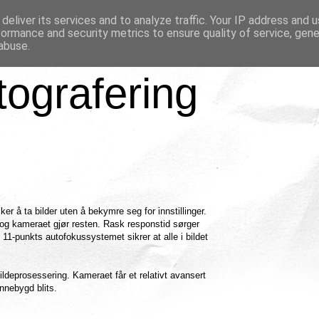
deliver its services and to analyze traffic. Your IP address and 
formance and security metrics to ensure quality of service, gen
abuse.
tografering
r å ta bilder uten å bekymre seg for innstillinger.
 og kameraet gjør resten. Rask responstid sørger
 11-punkts autofokussystemet sikrer at alle i bildet
eprosessering. Kameraet får et relativt avansert
nnebygd blits.