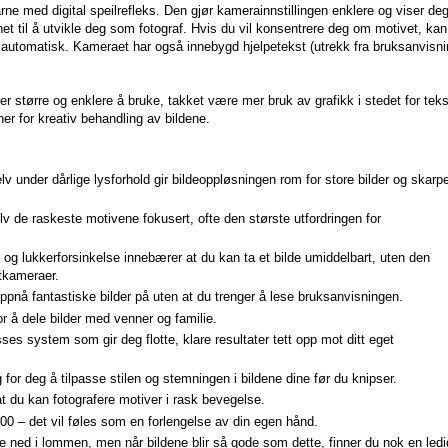
ne med digital speilrefleks. Den gjør kamerainnstillingen enklere og viser de
et til å utvikle deg som fotograf. Hvis du vil konsentrere deg om motivet, kan
 automatisk. Kameraet har også innebygd hjelpetekst (utrekk fra bruksanvisn
større og enklere å bruke, takket være mer bruk av grafikk i stedet for teks
er for kreativ behandling av bildene.
under dårlige lysforhold gir bildeoppløsningen rom for store bilder og skarp
 de raskeste motivene fokusert, ofte den største utfordringen for
og lukkerforsinkelse innebærer at du kan ta et bilde umiddelbart, uten den
tkameraer.
nå fantastiske bilder på uten at du trenger å lese bruksanvisningen.
 å dele bilder med venner og familie.
 system som gir deg flotte, klare resultater tett opp mot ditt eget
for deg å tilpasse stilen og stemningen i bildene dine før du knipser.
at du kan fotografere motiver i rask bevegelse.
00 – det vil føles som en forlengelse av din egen hånd.
ke ned i lommen, men når bildene blir så gode som dette, finner du nok en ledi