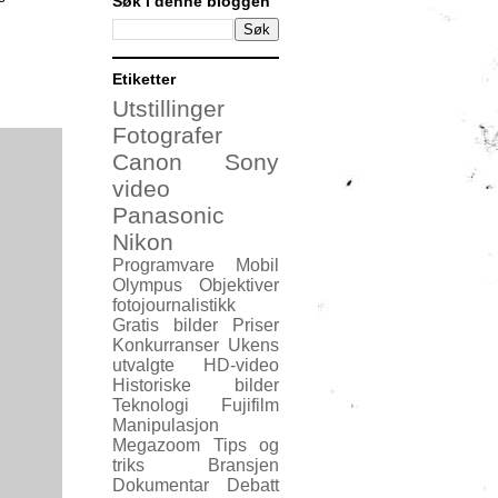
Søk i denne bloggen
Etiketter
Utstillinger
Fotografer
Canon
Sony
video
Panasonic
Nikon
Programvare
Mobil
Olympus
Objektiver
fotojournalistikk
Gratis bilder
Priser
Konkurranser
Ukens
utvalgte
HD-video
Historiske bilder
Teknologi
Fujifilm
Manipulasjon
Megazoom
Tips og
triks
Bransjen
Dokumentar
Debatt