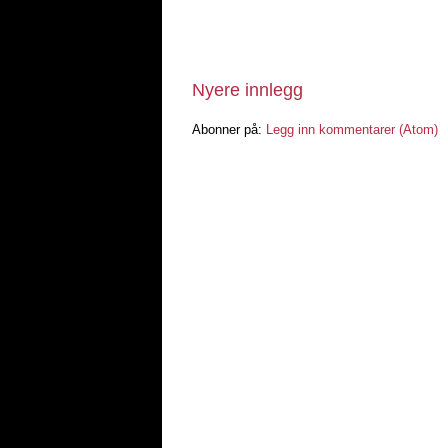
Nyere innlegg
Abonner på:
Legg inn kommentarer (Atom)