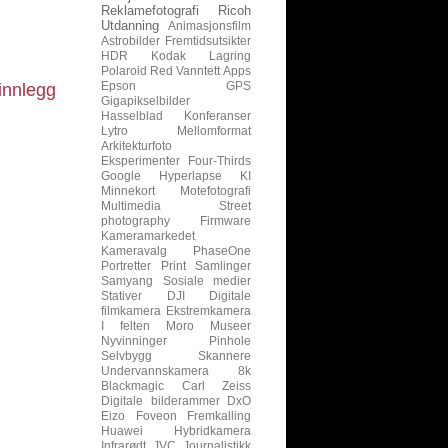
Reklamefotografi
Ricoh
Utdanning
Animasjonsfilm
Astrobilder
Fremtidsutsikter
HDR
Kodak
Lagring
Polaroid
Red
Vanntett
Apps
Epson
GPS
innlegg
Gigapikselbilder
Hasselblad
Konferanser
Lytro
Mellomformat
Arkitekturfoto
Eksperimenter
Four-Thirds
Google
Hyperlapse
KI
Minnekort
Motefotografi
Multimedia
Street
photography
Firmware
Kameramarkedet
Kameravalg
PhaseOne
Portretter
Print
Samlinger
Samyang
Sosiale medier
Stativer
DJI
Digitale
filmkamera
Ekstremkamera
I felten
Moro
Museer
Nyvinninger
Pinhole
Selvbygg
Skannere
Undervannskamera
8k
Blackmagic
Carl Zeiss
Digitale bilderammer
DxO
Eizo
Foveon
Fremkalling
Huawei
Hybridkamera
Infrarødt
JVC
Journalistikk