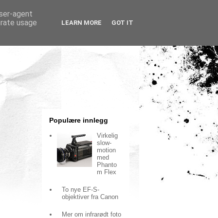
user-agent
erate usage
LEARN MORE
GOT IT
Populære innlegg
Virkelig
slow-
motion
med
Phanto
m Flex
To nye EF-S-
objektiver fra Canon
Mer om infrarødt foto