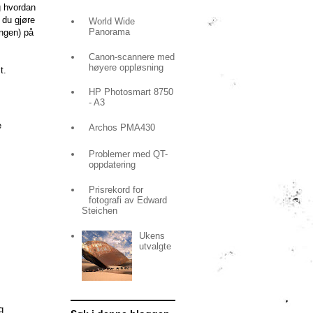
g hvordan
 du gjøre
World Wide
Panorama
ingen) på
Canon-scannere med
høyere oppløsning
t.
HP Photosmart 8750
- A3
e
Archos PMA430
Problemer med QT-
oppdatering
Prisrekord for
fotografi av Edward
Steichen
Ukens
utvalgte
g