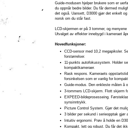
Guide-modusen hjelper brukere som er uerfar
du oppnår bedre bilder. Du får dermed muligh
det også. Uansett, D3000 gjør det enkelt og
norsk om du står fast.
LCD-skjermen er på 3 tommer, og menyene er 
Utvalget av effekter innebygd i kameraet åpn
Hovedfunksjoner:
CCD-sensor med 10,2 megapiksler. Selv 
forstørrelser.
11-punkts autofokussystem. Holder selv
kompaktkameraer.
Rask respons. Kameraets oppstartstid 
forsinkelsen som er vanlig for kompak
Guide-modus. Den enkleste måten å opp
3-tommers LCD-skjerm. Flott skjerm for
EXPEED-bildeprosesseing. Førsteklasses
synsinntrykk.
Picture Control System. Gjør det mulig 
3 bilder per sekund i serieopptak gjør 
Intuitiv ergonomi. Prøv å holde en D30
Kompakt, lett og robust. Du får det ik