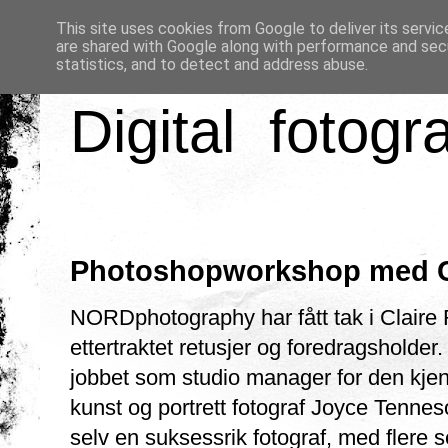
This site uses cookies from Google to deliver its servic
are shared with Google along with performance and secu
statistics, and to detect and address abuse.
Digital fotogr
Photoshopworkshop med C
NORDphotography har fått tak i Claire
ettertraktet retusjer og foredragsholder. 
jobbet som studio manager for den kje
kunst og portrett fotograf Joyce Tenne
selv en suksessrik fotograf, med flere se