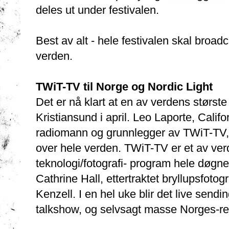
deles ut under festivalen.
Best av alt - hele festivalen skal broadc
verden.
TWiT-TV til Norge og Nordic Light
Det er nå klart at en av verdens størst
Kristiansund i april. Leo Laporte, Califo
radiomann og grunnlegger av TWiT-TV, ha
over hele verden. TWiT-TV er et av ver
teknologi/fotografi- program hele døgn
Cathrine Hall, ettertraktet bryllupsfoto
Kenzell. I en hel uke blir det live sendi
talkshow, og selvsagt masse Norges-r