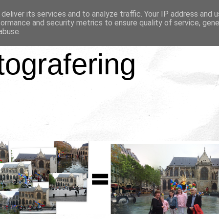
deliver its services and to analyze traffic. Your IP address and 
formance and security metrics to ensure quality of service, gen
abuse.
tografering