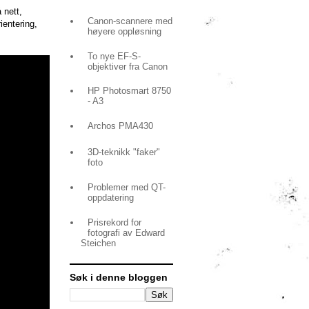
 nett,
Canon-scannere med
ientering,
høyere oppløsning
To nye EF-S-
objektiver fra Canon
HP Photosmart 8750
- A3
Archos PMA430
3D-teknikk "faker"
foto
Problemer med QT-
oppdatering
Prisrekord for
fotografi av Edward
Steichen
Søk i denne bloggen