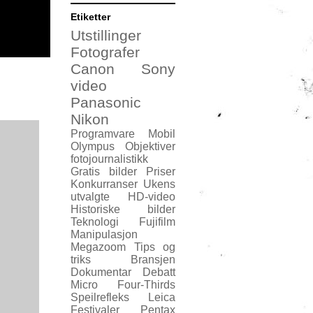
Etiketter
Utstillinger
Fotografer
Canon
Sony
video
Panasonic
Nikon
Programvare
Mobil
Olympus
Objektiver
fotojournalistikk
Gratis bilder
Priser
Konkurranser
Ukens
utvalgte
HD-video
Historiske bilder
Teknologi
Fujifilm
Manipulasjon
Megazoom
Tips og
triks
Bransjen
Dokumentar
Debatt
Micro Four-Thirds
Speilrefleks
Leica
Festivaler
Pentax