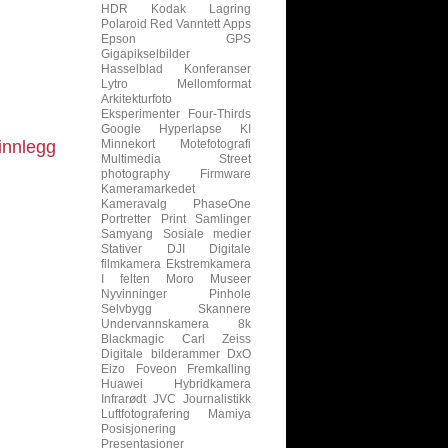
HDR
Kodak
Lagring
Polaroid
Red
Vanntett
Apps
Epson
GPS
Gigapikselbilder
Hasselblad
Konferanser
Lytro
Mellomformat
Arkitekturfoto
Eksperimenter
Four-Thirds
Google
Hyperlapse
KI
innlegg
Minnekort
Motefotografi
Multimedia
Street
photography
Firmware
Kameramarkedet
Kameravalg
PhaseOne
Portretter
Print
Samlinger
Samyang
Sosiale medier
Stativer
DJI
Digitale
filmkamera
Ekstremkamera
I felten
Moro
Museer
Nyvinninger
Pinhole
Selvbygg
Skannere
Undervannskamera
8k
Blackmagic
Carl Zeiss
Digitale bilderammer
DxO
Eizo
Foveon
Fremkalling
Huawei
Hybridkamera
Infrarødt
JVC
Journalistikk
Luftfotografering
Mamiya
Posisjonering
Presentasjoner