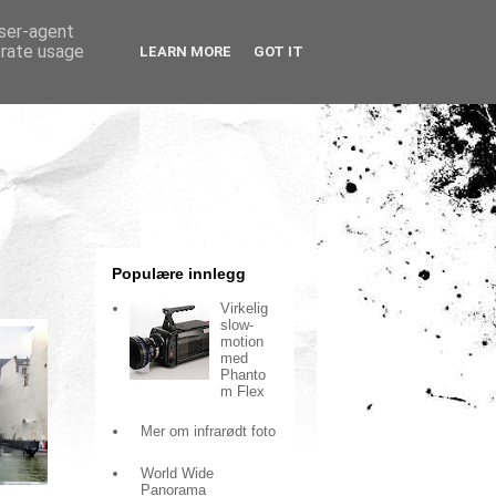
user-agent
erate usage
LEARN MORE
GOT IT
Populære innlegg
Virkelig
slow-
motion
med
Phanto
m Flex
Mer om infrarødt foto
World Wide
Panorama