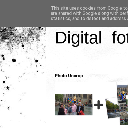
This site uses cookies from Google to 
are shared with Google along with per
statistics, and to detect and address 
Digital fo
Photo Uncrop