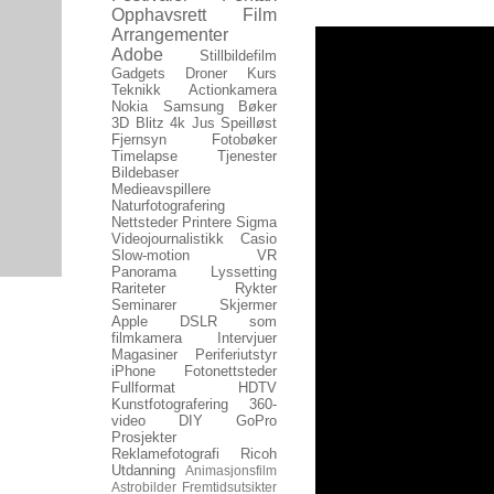
Opphavsrett
Film
Arrangementer
Adobe
Stillbildefilm
Gadgets
Droner
Kurs
Teknikk
Actionkamera
Nokia
Samsung
Bøker
3D
Blitz
4k
Jus
Speilløst
Fjernsyn
Fotobøker
Timelapse
Tjenester
Bildebaser
Medieavspillere
Naturfotografering
Nettsteder
Printere
Sigma
Videojournalistikk
Casio
Slow-motion
VR
Panorama
Lyssetting
Rariteter
Rykter
Seminarer
Skjermer
Apple
DSLR som
filmkamera
Intervjuer
Magasiner
Periferiutstyr
iPhone
Fotonettsteder
Fullformat
HDTV
Kunstfotografering
360-
video
DIY
GoPro
Prosjekter
Reklamefotografi
Ricoh
Utdanning
Animasjonsfilm
Astrobilder
Fremtidsutsikter