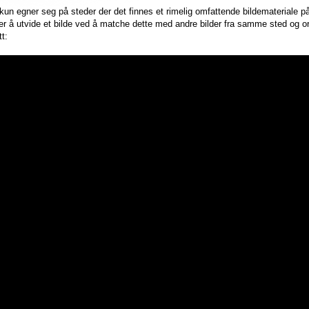
un egner seg på steder der det finnes et rimelig omfattende bildemateriale på
 å utvide et bilde ved å matche dette med andre bilder fra samme sted og or
t: