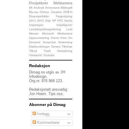
Prosjektorer
Webkamera
6K
Android
Annonsere
Bildespill
Blu-ray
Chinon
Creative
DVB-H
Eksempelbilder
Fargestyring
GH-1
GH-2
Grip
HP
HTC
Hacks
Inspirasjon
Installsjoner
Landskapsfotografering
Leaf
Messer
Microsoft
Minikamera
Oppsummering
Parrot
Print On
Demand
Snapchat
Strømming
Støtteordninger
Tamron
Tilbehør
Tilbud
Trash
Utsmykning
Viewsonic
Youtube
Redaksjon
Dimag.no utgis av JH
Infodesign.
Org.nr. 976 968 123.
Redaksjonelt ansvarlig:
Jon Hoem.
Tips oss
.
Abonner på Dimag
Innlegg
Kommentarer