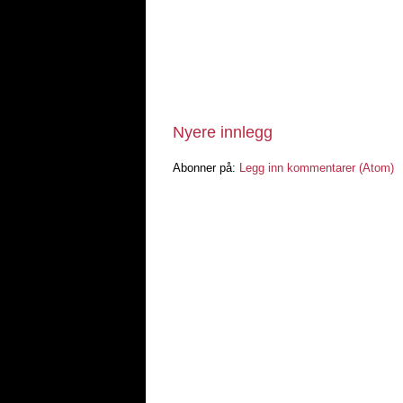
Nyere innlegg
Abonner på:
Legg inn kommentarer (Atom)