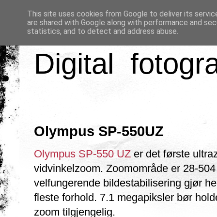
This site uses cookies from Google to deliver its servic
are shared with Google along with performance and secu
statistics, and to detect and address abuse.
Digital fotogr
Olympus SP-550UZ
Olympus SP-550 UZ
er det første ultr
vidvinkelzoom. Zoomområde er 28-504
velfungerende bildestabilisering gjør 
fleste forhold. 7.1 megapiksler bør hol
zoom tilgjengelig.