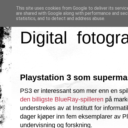
This site uses cookies from Google to deliver its servic
are shared with Google along with performance and secu
statistics, and to detect and address abuse.
Digital fotogr
Playstation 3 som superma
PS3 er interessant som mer enn en spil
den billigste BlueRay-spilleren
på marke
understrekes av at Institutt for informat
dager kjøper inn fem eksemplarer av Pla
undervisning og forskning.