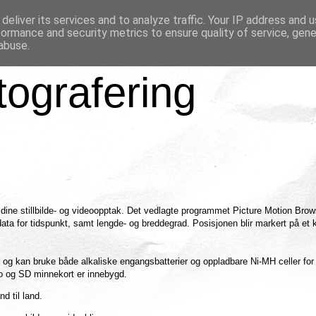
deliver its services and to analyze traffic. Your IP address and 
formance and security metrics to ensure quality of service, gen
abuse.
tografering
 dine stillbilde- og videoopptak. Det vedlagte programmet Picture Motion Brow
ta for tidspunkt, samt lengde- og breddegrad. Posisjonen blir markert på et k
og kan bruke både alkaliske engangsbatterier og oppladbare Ni-MH celler for 
uo og SD minnekort er innebygd.
d til land.