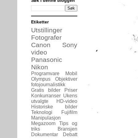
Søk i denne bloggen
Etiketter
Utstillinger
Fotografer
Canon
Sony
video
Panasonic
Nikon
Programvare
Mobil
Olympus
Objektiver
fotojournalistikk
Gratis bilder
Priser
Konkurranser
Ukens
utvalgte
HD-video
Historiske bilder
Teknologi
Fujifilm
Manipulasjon
Megazoom
Tips og
triks
Bransjen
Dokumentar
Debatt