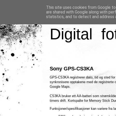
This site uses cookies from Google to 
are shared with Google along with per
statistics, and to detect and address 
Digital fo
Sony GPS-CS3KA
GPS-CS3KA registrerer dato, tid og sted for
synkronisere opptakene med de registrerte da
Google Maps.
CS3KA bruker ett AA-batteri som strømkilde 
timers drift. Kortspalte for Memory Stick D
Funksjoner/spesifikasjoner kan variere fra lan