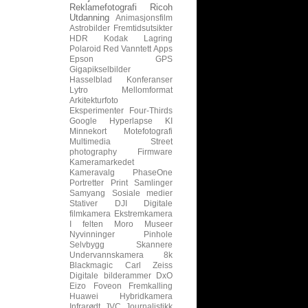
Reklamefotografi
Ricoh
Utdanning
Animasjonsfilm
Astrobilder
Fremtidsutsikter
HDR
Kodak
Lagring
Polaroid
Red
Vanntett
Apps
Epson
GPS
Gigapikselbilder
Hasselblad
Konferanser
Lytro
Mellomformat
Arkitekturfoto
Eksperimenter
Four-Thirds
Google
Hyperlapse
KI
Minnekort
Motefotografi
Multimedia
Street
photography
Firmware
Kameramarkedet
Kameravalg
PhaseOne
Portretter
Print
Samlinger
Samyang
Sosiale medier
Stativer
DJI
Digitale
filmkamera
Ekstremkamera
I felten
Moro
Museer
Nyvinninger
Pinhole
Selvbygg
Skannere
Undervannskamera
8k
Blackmagic
Carl Zeiss
Digitale bilderammer
DxO
Eizo
Foveon
Fremkalling
Huawei
Hybridkamera
Infrarødt
JVC
Journalistikk