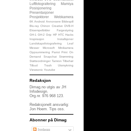
Luftfotografering
Mamiya
Posisjonering
Presentasjoner
Prosjektorer
Webkamera
6K
Android
Annonsere
Bildespill
Blu-ray
Chinon
Creative
DVB-H
Eksempelbilder
Fargestyring
GH-1
GH-2
Grip
HP
HTC
Hacks
Inspirasjon
Installsjoner
Landskapsfotografering
Leaf
Messer
Microsoft
Minikamera
Oppsummering
Parrot
Print On
Demand
Snapchat
Strømming
Støtteordninger
Tamron
Tilbehør
Tilbud
Trash
Utsmykning
Viewsonic
Youtube
Redaksjon
Dimag.no utgis av JH
Infodesign.
Org.nr. 976 968 123.
Redaksjonelt ansvarlig:
Jon Hoem.
Tips oss
.
Abonner på Dimag
Innlegg