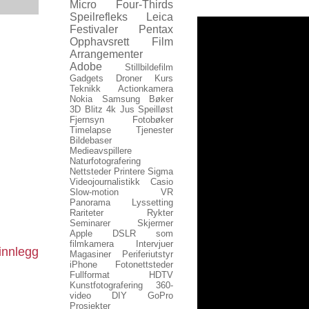
Micro Four-Thirds
Speilrefleks
Leica
Festivaler
Pentax
Opphavsrett
Film
Arrangementer
Adobe
Stillbildefilm
Gadgets
Droner
Kurs
Teknikk
Actionkamera
Nokia
Samsung
Bøker
3D
Blitz
4k
Jus
Speilløst
Fjernsyn
Fotobøker
Timelapse
Tjenester
Bildebaser
Medieavspillere
Naturfotografering
Nettsteder
Printere
Sigma
Videojournalistikk
Casio
Slow-motion
VR
Panorama
Lyssetting
Rariteter
Rykter
Seminarer
Skjermer
Apple
DSLR som
filmkamera
Intervjuer
innlegg
Magasiner
Periferiutstyr
iPhone
Fotonettsteder
Fullformat
HDTV
Kunstfotografering
360-
video
DIY
GoPro
Prosjekter