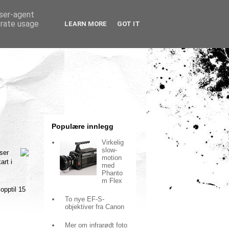
user-agent
erate usage
LEARN MORE
GOT IT
Populære innlegg
Virkelig
slow-
ser
motion
art i
med
Phanto
m Flex
opptil 15
To nye EF-S-
objektiver fra Canon
Mer om infrarødt foto