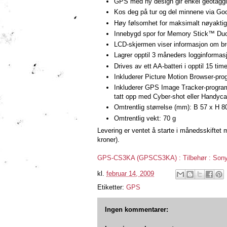
GPS med ny design gir enkel geotaggin
Kos deg på tur og del minnene via G
Høy følsomhet for maksimalt nøyaktig
Innebygd spor for Memory Stick™ Duo 
LCD-skjermen viser informasjon om bred
Lagrer opptil 3 måneders logginformasj
Drives av ett AA-batteri i opptil 15 time
Inkluderer Picture Motion Browser-pr
Inkluderer GPS Image Tracker-programva
tatt opp med Cyber-shot eller Handyca
Omtrentlig størrelse (mm): B 57 x H 8
Omtrentlig vekt: 70 g
Levering er ventet å starte i månedsskiftet
kroner).
GPS-CS3KA (GPSCS3KA) : Tilbehør : Son
kl.
februar 14, 2009
Etiketter:
GPS
Ingen kommentarer: