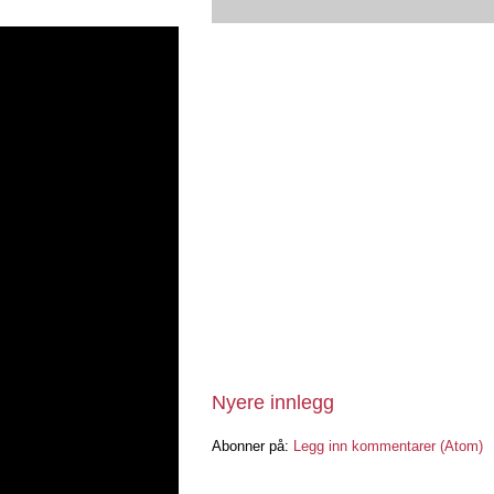
Nyere innlegg
Abonner på:
Legg inn kommentarer (Atom)