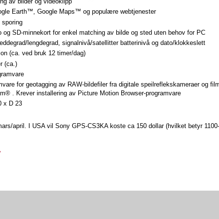
g av bilder og videoklipp
oogle Earth™, Google Maps™ og populære webtjenester
 sporing
og SD-minnekort for enkel matching av bilde og sted uten behov for PC
degrad/lengdegrad, signalnivå/satellitter batterinivå og dato/klokkeslett
on (ca. ved bruk 12 timer/dag)
r (ca.)
ogramvare
re for geotagging av RAW-bildefiler fra digitale speilreflekskameraer og film
m® . Krever installering av Picture Motion Browser-programvare
0 x D 23
 mars/april. I USA vil Sony GPS-CS3KA koste ca 150 dollar (hvilket betyr 1100
y