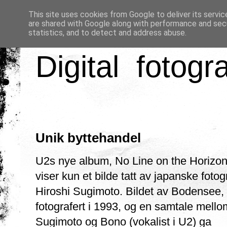
This site uses cookies from Google to deliver its servic
are shared with Google along with performance and secu
statistics, and to detect and address abuse.
Digital fotogr
Unik byttehandel
U2s nye album, No Line on the Horizon
viser kun et bilde tatt av japanske fotog
Hiroshi Sugimoto. Bildet av Bodensee,
fotografert i 1993, og en samtale mello
Sugimoto og Bono (vokalist i U2) ga