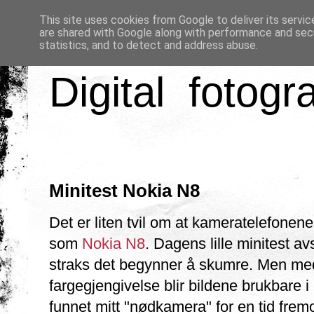
This site uses cookies from Google to deliver its servic
are shared with Google along with performance and secu
statistics, and to detect and address abuse.
Digital fotogr
Minitest Nokia N8
Det er liten tvil om at kameratelefonene 
som
Nokia N8
. Dagens lille minitest av
straks det begynner å skumre. Men me
fargegjengivelse blir bildene brukbare i
funnet mitt "nødkamera" for en tid frem