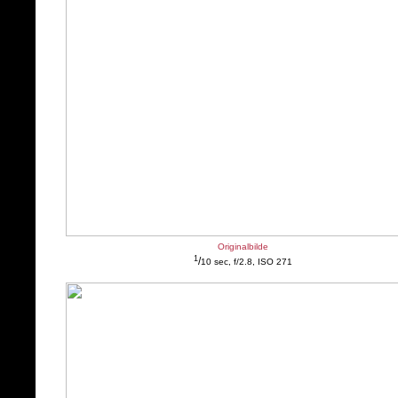
Originalbilde
1
/
10 sec, f/2.8, ISO 271