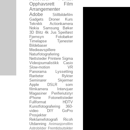
Opphavsrett
Film
Arrangementer
Adobe
Stillbildefilm
Gadgets
Droner
Kurs
Teknikk
Actionkamera
Nokia
Samsung
Bøker
3D
Blitz
4k
Jus
Speilløst
Fjernsyn
Fotobøker
Timelapse
Tjenester
Bildebaser
Medieavspillere
Naturfotografering
Nettsteder
Printere
Sigma
Videojournalistikk
Casio
Slow-motion
VR
Panorama
Lyssetting
Rariteter
Rykter
Seminarer
Skjermer
Apple
DSLR som
filmkamera
Intervjuer
Magasiner
Periferiutstyr
iPhone
Fotonettsteder
Fullformat
HDTV
Kunstfotografering
360-
video
DIY
GoPro
Prosjekter
Reklamefotografi
Ricoh
Utdanning
Animasjonsfilm
Astrobilder
Fremtidsutsikter