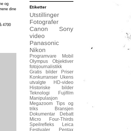
ne og
Etiketter
nnene dine
Utstillinger
Fotografer
å 4700
Canon
Sony
video
Panasonic
Nikon
Programvare
Mobil
Olympus
Objektiver
fotojournalistikk
Gratis bilder
Priser
Konkurranser
Ukens
utvalgte
HD-video
Historiske bilder
Teknologi
Fujifilm
Manipulasjon
Megazoom
Tips og
triks
Bransjen
Dokumentar
Debatt
Micro Four-Thirds
Speilrefleks
Leica
Festivaler
Pentax