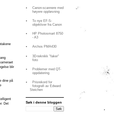
Canon-scannere med
høyere oppløsning
To nye EF-S-
objektiver fra Canon
HP Photosmart 8750
- A3
pptakene
Archos PMA430
3D-teknikk "faker"
gang
foto
okameraet
gelse blir
Problemer med QT-
oppdatering
e dine på
Prisrekord for
e
fotografi av Edward
Steichen
elligent
Søk i denne bloggen
r. Det