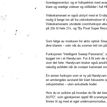
hverdagseventyr, og er fullspekket med avans
klare og stødige videoer og stillbilder i full 
Videokameraet er også utstyrt med et G-obje
mulig å fange inn alt fra vidvinkelmotiver til
Videokameraets utvidede zoomfunksjon øke
på 10x til hele 17x, og ”By Pixel Super Resol
Som følge av modusen for aktiv optisk Stead
dine klarere – selv når du zoomer tett inn på
Funksjonen ”Intelligent Sweep Panorama”, som
bygget inn i et Handycam. For å få selv de 
over det hele. Handycam bruker også ansikts
naturlig avbildet når du sveiper kameraet o
En annen funksjon som er ny på Handycam er 
en armlengdes avstand blir klart fokuserte 
selvportretter – uten avkuttede hoder.
Hvis du er usikker på hvordan du får det bes
AUTO”, som gjenkjenner opptil 99 scenetyper o
finnes til og med et eget undervannsmodus, s