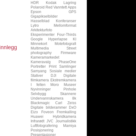
HDR
Kodak
Lagring
Polaroid
Red
Vanntett
Apps
Epson
GPS
Gigapikselbilder
Hasselblad
Konferanser
Lytro
Mellomformat
Arkitekturfoto
Eksperimenter
Four-Thirds
Google
Hyperlapse
KI
Minnekort
Motefotografi
innlegg
Multimedia
Street
photography
Firmware
Kameramarkedet
Kameravalg
PhaseOne
Portretter
Print
Samlinger
Samyang
Sosiale medier
Stativer
DJI
Digitale
filmkamera
Ekstremkamera
I felten
Moro
Museer
Nyvinninger
Pinhole
Selvbygg
Skannere
Undervannskamera
8k
Blackmagic
Carl Zeiss
Digitale bilderammer
DxO
Eizo
Foveon
Fremkalling
Huawei
Hybridkamera
Infrarødt
JVC
Journalistikk
Luftfotografering
Mamiya
Posisjonering
Presentasjoner