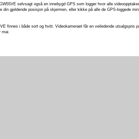
r GW55VE selvsagt også en innebygd GPS som logger hvor alle videoopptake
 se din gjeldende posisjon på skjermen, eller kikke på alle de GPS-loggede mi
innes i både sort og hvitt. Videokameraet får en veiledende utsalgspris p
v mai.