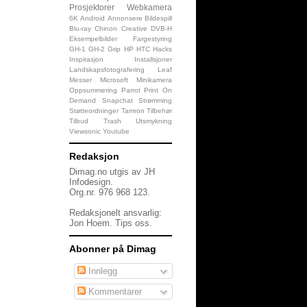
Prosjektorer
Webkamera
6K
Android
Annonsere
Bildespill
Blu-ray
Chinon
Creative
DVB-H
Eksempelbilder
Fargestyring
GH-1
GH-2
Grip
HP
HTC
Hacks
Inspirasjon
Installsjoner
Landskapsfotografering
Leaf
Messer
Microsoft
Minikamera
Oppsummering
Parrot
Print On
Demand
Snapchat
Strømming
Støtteordninger
Tamron
Tilbehør
Tilbud
Trash
Utsmykning
Viewsonic
Youtube
Redaksjon
Dimag.no utgis av JH
Infodesign.
Org.nr. 976 968 123.
Redaksjonelt ansvarlig:
Jon Hoem.
Tips oss
.
Abonner på Dimag
Innlegg
Kommentarer