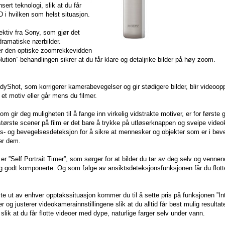
ert teknologi, slik at du får
HD i hvilken som helst situasjon.
ktiv fra Sony, som gjør det
 dramatiske nærbilder.
r den optiske zoomrekkevidden
ution”-behandlingen sikrer at du får klare og detaljrike bilder på høy zoom.
yShot, som korrigerer kamerabevegelser og gir stødigere bilder, blir videoo
 et motiv eller går mens du filmer.
 gir deg muligheten til å fange inn virkelig vidstrakte motiver, er for første 
største scener på film er det bare å trykke på utløserknappen og sveipe vide
- og bevegelsesdeteksjon for å sikre at mennesker og objekter som er i beve
ver dem.
”Self Portrait Timer”, som sørger for at bilder du tar av deg selv og vennen
og godt komponerte. Og som følge av ansiktsdeteksjonsfunksjonen får du flott
te ut av enhver opptakssituasjon kommer du til å sette pris på funksjonen ”Int
g justerer videokamerainnstillingene slik at du alltid får best mulig resultate
lik at du får flotte videoer med dype, naturlige farger selv under vann.