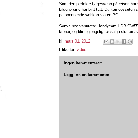
Som den perfekte følgesvenn på reisen ha
bildene dine har blitt tatt. Du kan dessuten
på spennende webkart via en PC.
Sonys nye vanntette Handycam HDR-GW55VE f
kroner, og blir tilgjengelig for salg i slutten a
kl.
mars 01, 2012
Etiketter:
video
Ingen kommentarer:
Legg inn en kommentar