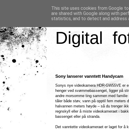
This site uses cookies from Google to 
are shared with Google along with per
statistics, and to detect and address 
Digital fo
Sony lanserer vanntett Handycam
Sonys nye videokamera HDR-GW55VE er en 
henger ved svømmebassenget, ligger på stran
andre morsomme ting sammen med familie e
tåler både støv, vann på opptil fem meters dy
halvannen meters høyde – så du trenger ikk
regnskyll eller å miste videokameraet i bak
bassenget eller på stranda.
Det vanntette videokameraet er laget for å