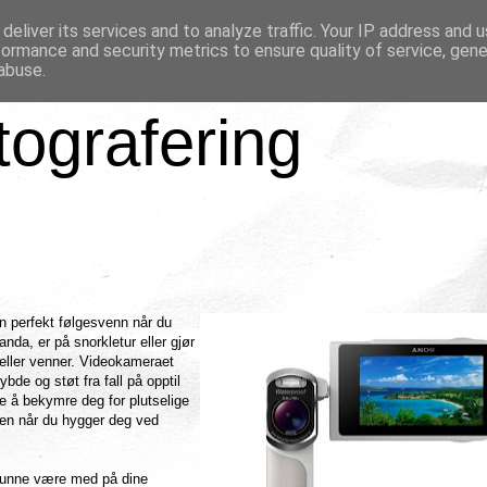
deliver its services and to analyze traffic. Your IP address and 
formance and security metrics to ensure quality of service, gen
abuse.
tografering
perfekt følgesvenn når du
da, er på snorkletur eller gjør
ller venner. Videokameraet
bde og støt fra fall på opptil
e å bekymre deg for plutselige
ken når du hygger deg ved
 kunne være med på dine