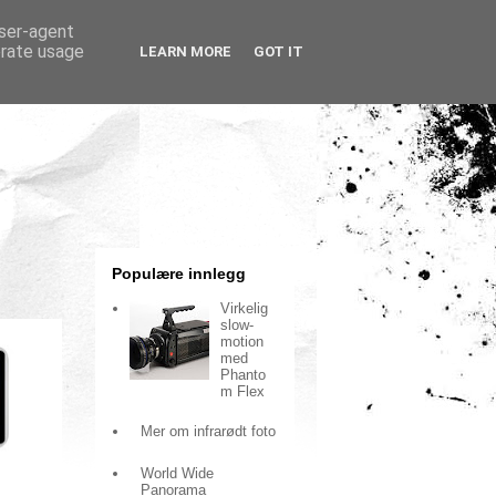
user-agent
erate usage
LEARN MORE
GOT IT
Populære innlegg
Virkelig
slow-
motion
med
Phanto
m Flex
Mer om infrarødt foto
World Wide
Panorama