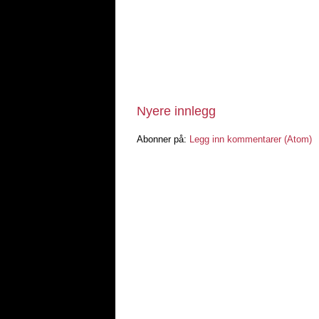
Nyere innlegg
Abonner på:
Legg inn kommentarer (Atom)